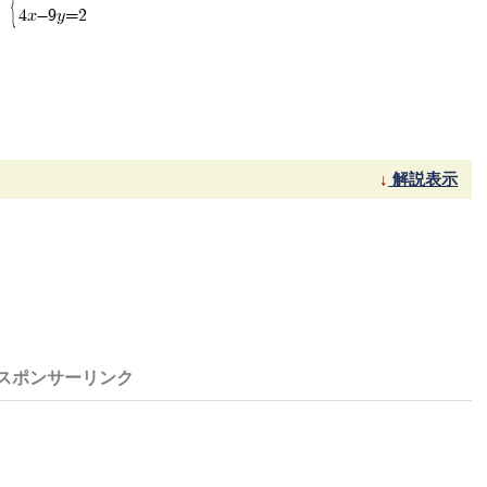
4x-9y=2
解説表示