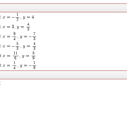
1
x = -
, y = 4
2
4
x = 3, y =
3
9
7
x =
, y = -
4
3
5
4
x = -
, y =
3
3
11
8
x =
, y =
6
9
1
1
x =
, y = -
4
9
と