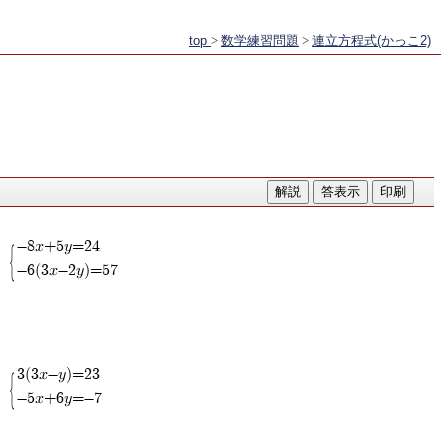
top
>
数学練習問題
>
連立方程式(かっこ2)
-8x+5y=24
-6(3x-2y)=57
3(3x-y)=23
-5x+6y=-7