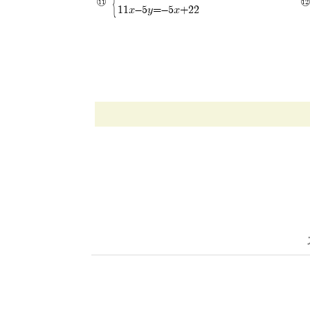
11x-5y=-5x+22