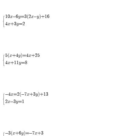
10x-6y=3(2x-y)+16
4x+3y=2
5(x+4y)=4x+25
4x+11y=8
-4x=2(-7x+3y)+13
2x-3y=1
-3(x+6y)=-7x+3