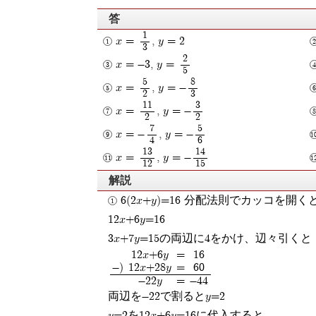
答
1
x =
, y = 2
3
2
x = -3, y =
5
5
8
x =
, y = -
2
3
11
3
x =
, y = -
2
2
7
5
x = -
, y = -
4
6
13
14
x =
, y = -
12
15
解説
6(2x+y)=16 分配法則でカッコを開く
12x+6y=16
3x+7y=15の両辺に4をかけ、辺々引くと
12x+6y
=
16
-)
12x+28y
=
60
-22y
=
-44
両辺を-22で割るとy=2
y=2を12x+6y=16に代入すると