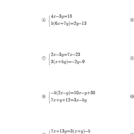
4x-3y=18
5(6x+7y)=2y-13
2x-3y=7x-23
3(x+5y)=-2y-9
-5(2x-y)=10x-y+30
7x+y+12=3x-5y
7x+13y=3(x+y)-5