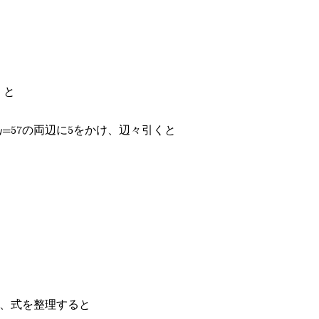
くと
+12y=57の両辺に5をかけ、辺々引くと
開き、式を整理すると