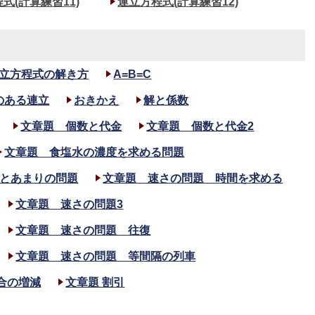
式(計算練習11)
連立方程式(計算練習12)
立方程式の解き方
A=B=C
のある連立
おきかえ
解と係数
文章題 個数と代金
文章題 個数と代金2
文章題 食塩水の濃度を求める問題
とあまりの問題
文章題 速さの問題 時間を求める
文章題 速さの問題3
文章題 速さの問題 往復
文章題 速さの問題 等間隔の列車
合の増減
文章題 割引