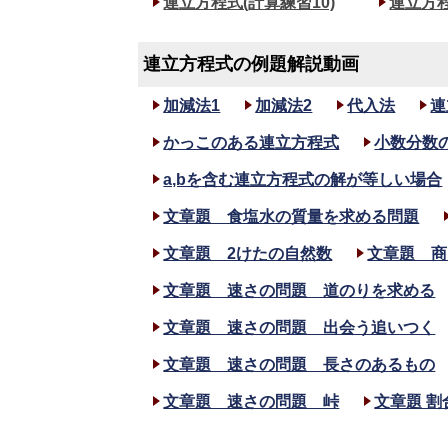
連立方程式(計算練習10)
連立方程
連立方程式の例題解説動画
加減法1
加減法2
代入法
連
かっこのある連立方程式
小数分数
a,bを含む連立方程式の解が等しい場合
文章題 食塩水の質量を求める問題
文章題 2けたの自然数
文章題 商
文章題 速さの問題 道のりを求める
文章題 速さの問題 出会う追いつく
文章題 速さの問題 長さのあるもの
文章題 速さの問題 峠
文章題 割