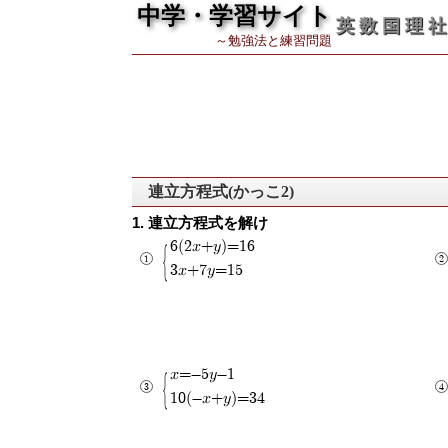
中学・学習サイト
英 数 国 理 社
～勉強法と練習問題
連立方程式(かっこ2)
連立方程式を解け
6(2x+y)=16
3x+7y=15
x=-5y-1
10(-x+y)=34