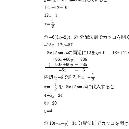
12x+12=16
12x=4
1
x=
3
-6(3x-2y)=57 分配法則でカッコを開
-18x+12y=57
-8x+5y=24の両辺に12をかけ、-18x
-96x+60y
=
288
-)
-90x+60y
=
285
-6x
=
3
1
両辺を-6で割るとx=-
2
1
x=-
を-8x+5y=24に代入すると
2
4+5y=24
5y=20
y=4
10(-x+y)=34 分配法則でカッコを