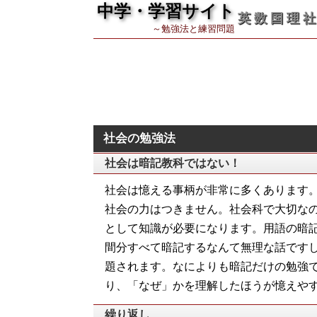
中学・学習サイト
英 数 国 理 社
～勉強法と練習問題
社会の勉強法
社会は暗記教科ではない！
社会は憶える事柄が非常に多くあります
社会の力はつきません。社会科で大切な
として知識が必要になります。用語の暗
間分すべて暗記するなんて無理な話です
題されます。なによりも暗記だけの勉強
り、「なぜ」かを理解したほうが憶えや
繰り返し