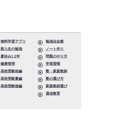
無料学習アプリ
勉強法全般
新入生の勉強
ノート作り
夏休み1,2年
問題のやり方
健康管理
学習習慣
高校受験前編
塾・家庭教師
高校受験夏編
塾の選び方
高校受験後編
家庭教師選び
通信教育