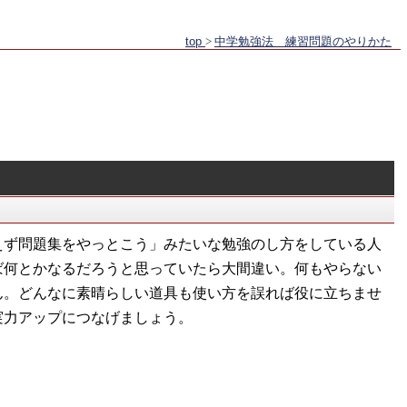
top
>
中学勉強法 練習問題のやりかた
！
えず問題集をやっとこう」みたいな勉強のし方をしている人
ば何とかなるだろうと思っていたら大間違い。何もやらない
ん。どんなに素晴らしい道具も使い方を誤れば役に立ちませ
実力アップにつなげましょう。