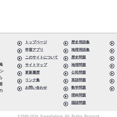
トップページ
歴史用語集
学習アプリ
地理用語集
このサイトについて
歴史問題
掲
サイトマップ
地理問題
ン
更新履歴
公民問題
ら
リンク集
英語問題
習
お問い合わせ
数学問題
の
理科問題
国語問題
©2006-2026 SyuwaGakuin All Rights Reserved