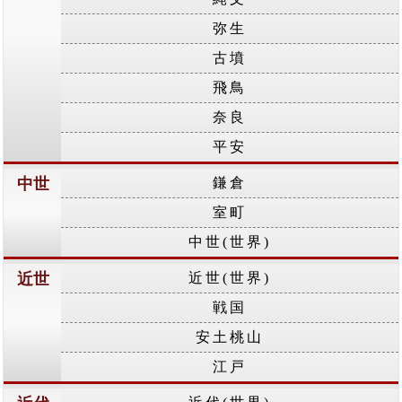
弥生
古墳
飛鳥
奈良
平安
中世
鎌倉
室町
中世(世界)
近世
近世(世界)
戦国
安土桃山
江戸