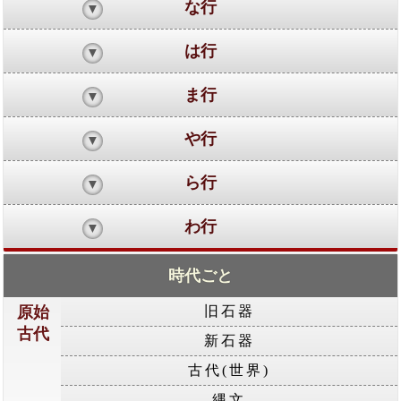
な行
は行
ま行
や行
ら行
わ行
時代ごと
原始
旧石器
古代
新石器
古代(世界)
縄文