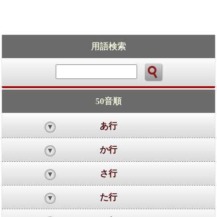
用語検索
50音順
あ行
か行
さ行
た行