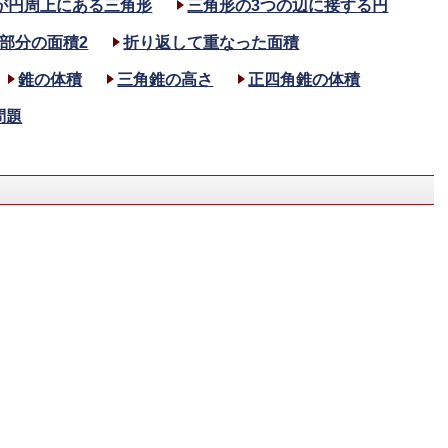
が円周上にある三角形
三角形の3つの辺に接する円
部分の面積2
折り返して重なった面積
錐の体積
三角錐の高さ
正四角錐の体積
問題