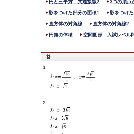
円と三平方 共通接線2
3つの頂点
影をつけた部分の面積1
影をつけた
直方体の対角線
直方体の対角線2
円錐の体積
空間図形 入試レベル
答
3
15
5
x=
、 y=
2
2
x=
7
x=3
6
x=3
6
x=
6