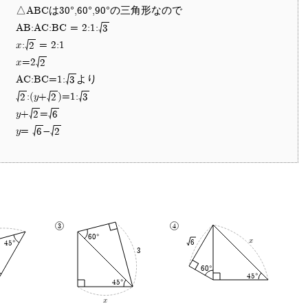
△ABCは30°,60°,90°の三角形なので
AB:AC:BC = 2:1:
3
x:
= 2:1
2
x=2
2
AC:BC=1:
より
3
:(y+
)=1:
2
2
3
y+
=
2
6
y=
-
6
2
60°
x
6
45°
3
60°
45°
45°
x