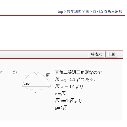
top
>
数学練習問題
>
特別な直角三角形
ので
直角二等辺三角形なので
x
6
:x:y=1:1:
である。
6
2
45°
:x = 1:1より
6
y
x=
6
:y=1:
より
6
2
y=2
3