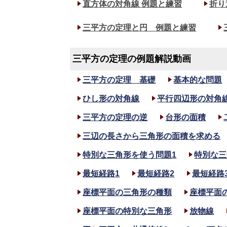
直方体の対角線
例題と練習
折り
三平方の定理と円
例題と練習
三平方の定理の例題解説動画
三平方の定理 基礎
基本的な問題
ひし形の対角線
平行四辺形の対角
三平方の定理の逆
台形の面積
三辺の長さから三角形の面積を求める
特別な三角形を使う問題1
特別な三
最短経路1
最短経路2
最短経路
座標平面の三角形の種類
座標平面
座標平面の特別な三角形
放物線