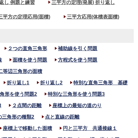
返し
例題と練習
三平方の定理(発展) 折り返し
三平方の定理応用(面積)
三平方応用(体積表面積)
２つの直角三角形
補助線を引く問題
線
面積を使う問題
方程式を使う問題
二等辺三角形の面積
折り返し1
折り返し2
特別な直角三角形 基礎
角形を使う問題2
特別な三角形を使う問題3
3
２点間の距離
座標上の最短の道のり
の三角形の種類2
点と直線の距離
座標上で移動した面積
円と三平方 共通接線１