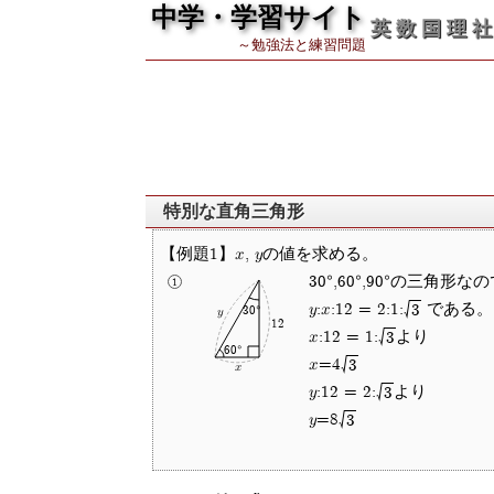
中学・学習サイト
英 数 国 理 社
～勉強法と練習問題
特別な直角三角形
【例題1】x, yの値を求める。
30°,60°,90°の三角形な
y:x:12 = 2:1:
である。
3
30°
y
12
x:12 = 1:
より
3
60°
x=4
3
x
y:12 = 2:
より
3
y=8
3