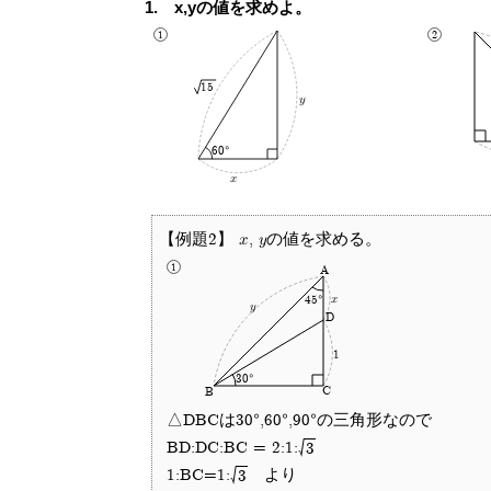
x,yの値を求めよ。
15
y
60°
x
【例題2】 x, yの値を求める。
A
x
45°
y
D
1
30°
C
B
△DBCは30°,60°,90°の三角形なので
BD:DC:BC = 2:1:
3
1:BC=1:
より
3