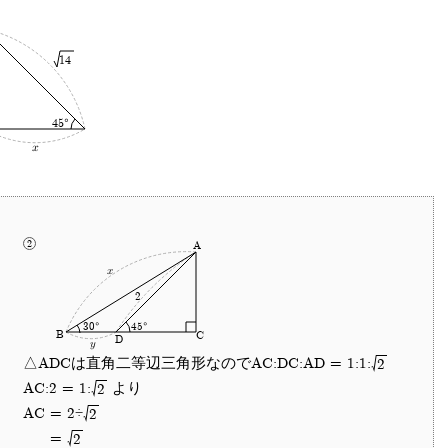
14
45°
x
A
x
2
30°
45°
B
C
D
y
△ADCは直角二等辺三角形なのでAC:DC:AD = 1:1:
2
AC:2 = 1:
より
2
AC
= 2÷
2
=
2