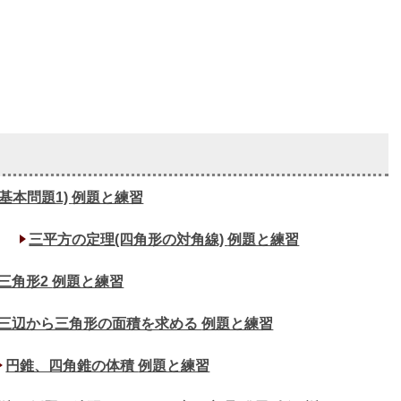
基本問題1)
例題と練習
三平方の定理(四角形の対角線)
例題と練習
三角形2
例題と練習
三辺から三角形の面積を求める
例題と練習
円錐、四角錐の体積
例題と練習