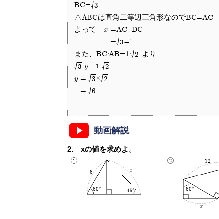
BC=
3
△ABCは直角二等辺三角形なのでBC=AC
よって x
=AC-DC
=
-1
3
また、BC:AB=1:
より
2
:y= 1:
3
2
y
=
×
3
2
=
6
動画解説
xの値を求めよ。
12
x
6
60°
60°
45°
x