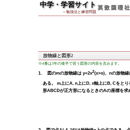
中学・学習サイト
英 数 国 理 社
～勉強法と練習問題
放物線と図形2
※4番は3年の後半で習う図形の内容を含みます。
2
図のmの放物線は y=2x
(x>o)、nの放物
ある。 m上にA, n上にD, x軸上にB, Cを
形ABCDが正方形になるときのAの座標を求
図で点A(-4, 16)は放物線n上の点である