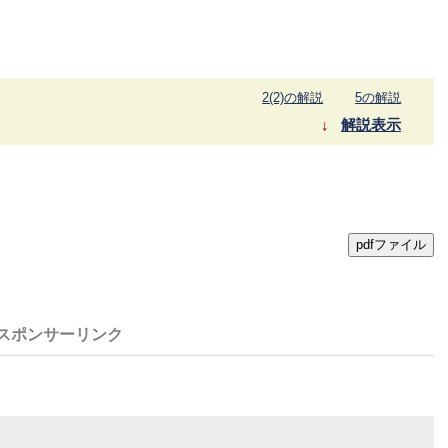
2(2)の解説
5の解説
解説表示
pdfファイル