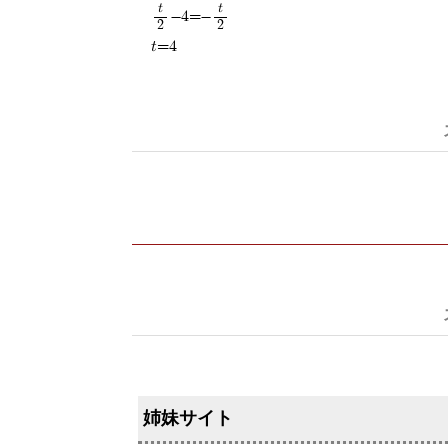
t
t
-4=-
2
2
t=4