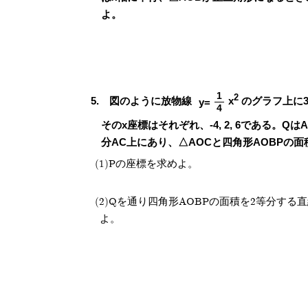
よ。
1
2
図のように放物線
x
のグラフ上に3点
y=
4
そのx座標はそれぞれ、-4, 2, 6である。Q
分AC上にあり、△AOCと四角形AOBPの
Pの座標を求めよ。
Qを通り四角形AOBPの面積を2等分する
よ。