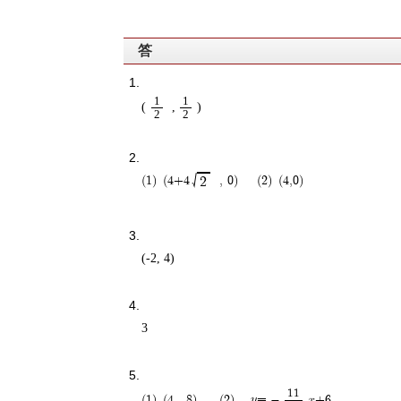
答
1
1
(
,
)
2
2
√
(4+4
, 0)
(4,0)
2
(-2, 4)
3
11
y= -
(4 , 8)
x+6