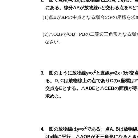
にある。線分APが放物線nと交わる点をBと
点BがAPの中点となる場合のPの座標を求
△OBPがOB=PBの二等辺三角形となる場
なさい。
2
図のように放物線y=x
と直線y=2x+3が交
る。D, Cは放物線上の点でありCのx座標は2
交点をEとする。△ADEと△CEBの面積が
求めよ。
2
図の放物線はy=x
である。点A, Bは放物
はx軸に平行、△AOBが正三角形になるとき