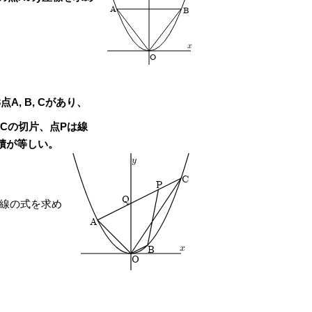
A
B
x
O
A, B, Cがあり、
はACの切片、点Pは線
面積が等しい。
y
C
P
Q
直線の式を求め
A
x
B
O