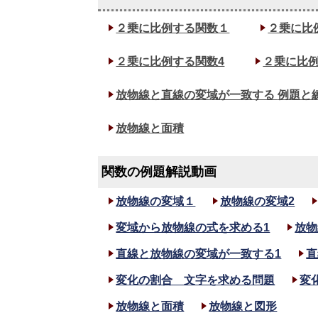
２乗に比例する関数１
２乗に比
２乗に比例する関数4
２乗に比例
放物線と直線の変域が一致する
例題と
放物線と面積
関数の例題解説動画
放物線の変域１
放物線の変域2
変域から放物線の式を求める1
放物
直線と放物線の変域が一致する1
直
変化の割合 文字を求める問題
変
放物線と面積
放物線と図形