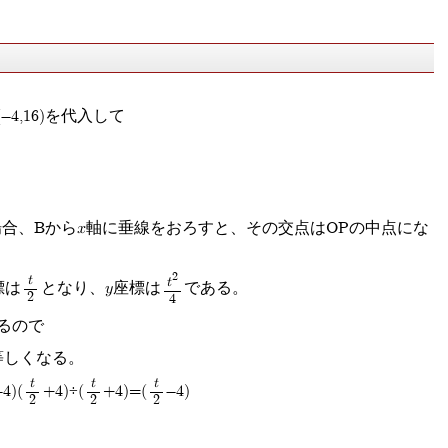
(-4,16)を代入して
場合、Bからx軸に垂線をおろすと、その交点はOPの中点にな
2
t
t
標は
となり、y座標は
である。
2
4
あるので
等しくなる。
t
t
t
-4)(
+4)÷(
+4)=(
-4)
2
2
2