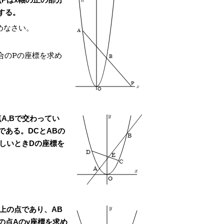
n
する。
めなさい。
A
合のPの座標を求め
B
P
x
O
y
点A,Bで交わってい
である。DCとABの
B
等しいときDの座標を
D
E
C
A
x
O
線上の点であり、AB
y
の点Aのy座標を求め