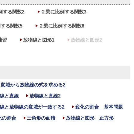
例する関数2
２乗に比例する関数3
する関数5
２乗に比例する関数6
練習
放物線と図形1
放物線と図形2
変域から放物線の式を求める2
線と直線
放物線と直線2
線と放物線の変域が一致する2
変化の割合 基本問題
化の割合
三角形の面積
放物線と図形 正方形