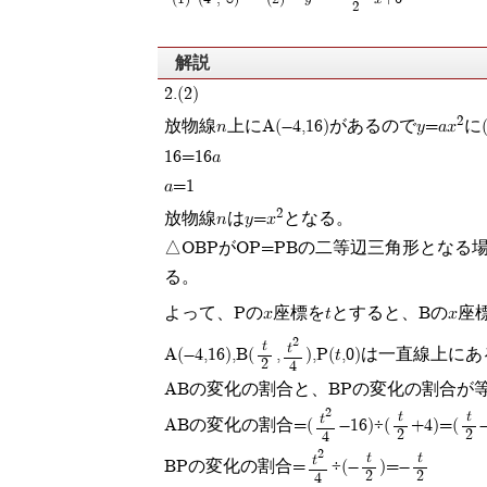
2
解説
2.(2)
2
放物線n上にA(-4,16)があるのでy=ax
に
16=16a
a=1
2
放物線nはy=x
となる。
△OBPがOP=PBの二等辺三角形となる
る。
よって、Pのx座標をtとすると、Bのx座
2
t
t
A(-4,16),B(
,
),P(t,0)は一直線上に
2
4
ABの変化の割合と、BPの変化の割合が
2
t
t
t
ABの変化の割合=(
-16)÷(
+4)=(
2
2
4
2
t
t
t
BPの変化の割合=
÷(-
)=-
2
2
4