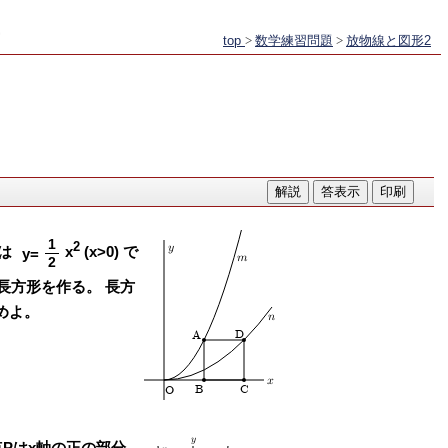
top
>
数学練習問題
>
放物線と図形2
1
2
y
線は
x
(x>0) で
y=
m
2
とり長方形を作る。 長方
めよ。
n
A
D
x
B
C
O
y
。点Pはx軸の正の部分