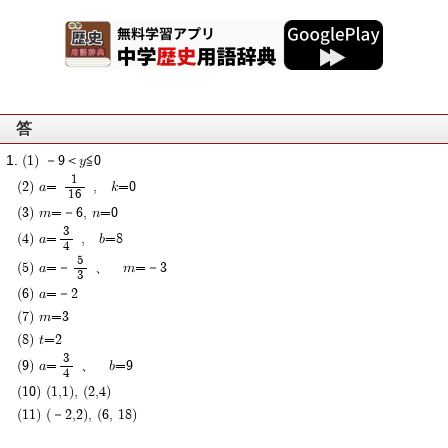
答
(1) －9＜y≦0
1
(2) a=
, k=0
16
(3) m=－6, n=0
3
(4) a=
, b=8
4
5
(5) a=－
、 m=－3
3
(6) a=－2
(7) m=3
(8) t=2
3
(9) a=
、 b=9
4
(10) (1,1), (2,4)
(11) (－2,2), (6, 18)