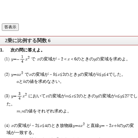
2乗に比例する関数 6
次の問に答えよ。
1
2
y=-
x
で xの変域が－2＜x＜6のときのyの変域を求めよ。
4
2
y=ax
でxの変域が－8≦x≦2のときyの変域がk≦y≦4でした。
aとkの値を求めなさい。
3
2
y=
x
においてxの変域がm≦x≦2のときのyの変域がn≦y≦27でし
4
た。
m,nの値をそれぞれ求めよ。
2
xの変域が－2≦x≦4のとき放物線y=ax
と直線y=－2x+bのyの変
域が一致する。