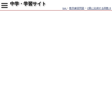
中学・学習サイト
top
>
数学練習問題
>
2乗に比例する関数 6