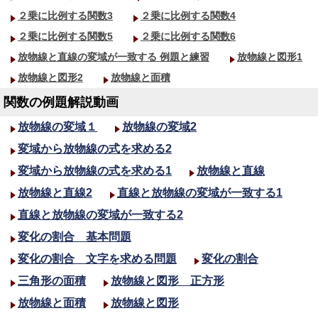
２乗に比例する関数3
２乗に比例する関数4
２乗に比例する関数5
２乗に比例する関数6
放物線と直線の変域が一致する
例題と練習
放物線と図形1
放物線と図形2
放物線と面積
関数の例題解説動画
放物線の変域１
放物線の変域2
変域から放物線の式を求める2
変域から放物線の式を求める1
放物線と直線
放物線と直線2
直線と放物線の変域が一致する1
直線と放物線の変域が一致する2
変化の割合 基本問題
変化の割合 文字を求める問題
変化の割合
三角形の面積
放物線と図形 正方形
放物線と面積
放物線と図形