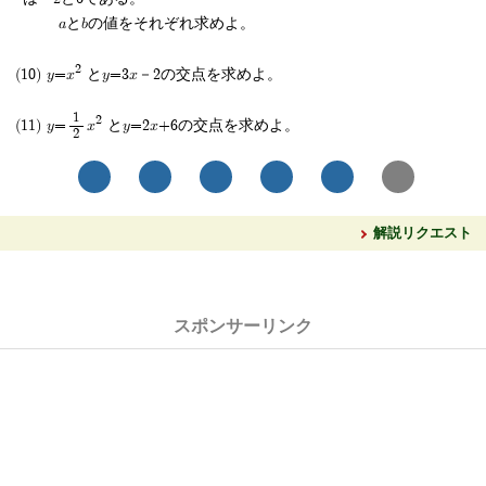
aとbの値をそれぞれ求めよ。
2
y=x
とy=3x－2の交点を求めよ。
1
2
y=
x
とy=2x+6の交点を求めよ。
2
解説リクエスト