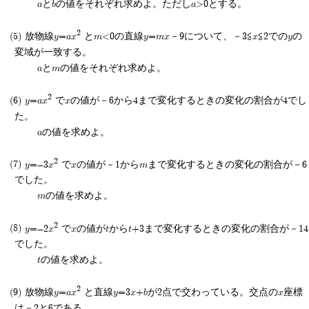
aとbの値をそれぞれ求めよ。ただしa>0とする。
2
放物線y=ax
とm<0の直線y=mx－9について、－3≦x≦2でのyの
変域が一致する。
aとmの値をそれぞれ求めよ。
2
y=ax
でxの値が－6から4まで変化するときの変化の割合が4でし
た。
aの値を求めよ。
2
y=-3x
でxの値が－1からmまで変化するときの変化の割合が－6
でした。
mの値を求めよ。
2
y=-2x
でxの値がtからt+3まで変化するときの変化の割合が－14
でした。
tの値を求めよ。
2
放物線y=ax
と直線y=3x+bが2点で交わっている。交点のx座標
は－2と6である。