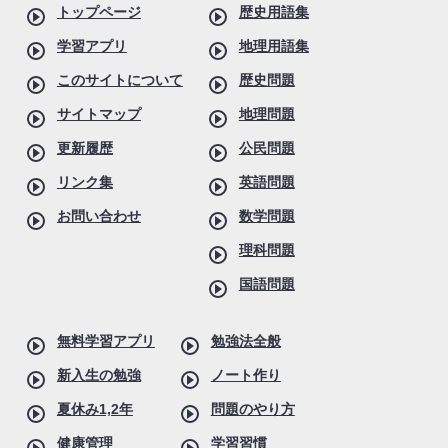
トップページ
歴史用語集
学習アプリ
地理用語集
このサイトについて
歴史問題
サイトマップ
地理問題
更新履歴
公民問題
リンク集
英語問題
お問い合わせ
数学問題
理科問題
国語問題
無料学習アプリ
勉強法全般
新入生の勉強
ノート作り
夏休み1,2年
問題のやり方
健康管理
学習習慣