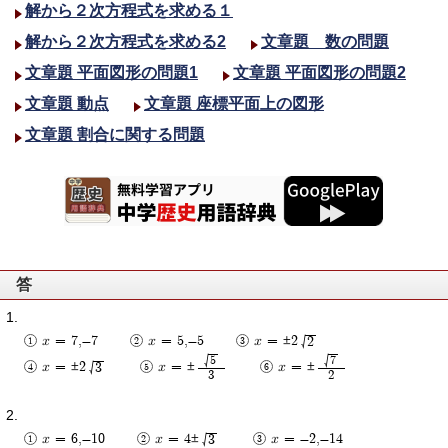
解から２次方程式を求める１
解から２次方程式を求める2
文章題 数の問題
文章題 平面図形の問題1
文章題 平面図形の問題2
文章題 動点
文章題 座標平面上の図形
文章題 割合に関する問題
答
x = 7,-7
x = 5,-5
x = ±2
2
5
7
x = ±2
x = ±
x = ±
3
3
2
x = 6,-10
x = 4±
x = -2,-14
3