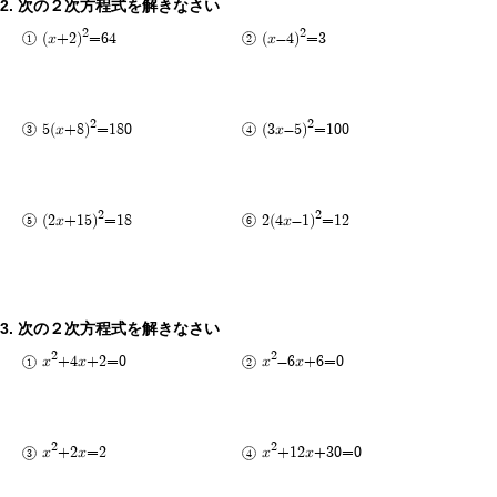
次の２次方程式を解きなさい
2
2
(x+2)
=64
(x-4)
=3
2
2
5(x+8)
=180
(3x-5)
=100
2
2
(2x+15)
=18
2(4x-1)
=12
次の２次方程式を解きなさい
2
2
x
+4x+2=0
x
-6x+6=0
2
2
x
+2x=2
x
+12x+30=0