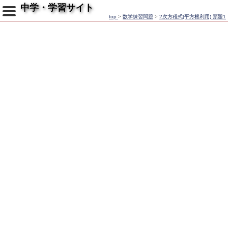
中学・学習サイト
top
>
数学練習問題
>
2次方程式(平方根利用) 類題1