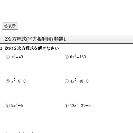
2次方程式(平方根利用) 類題1
次の２次方程式を解きなさい
2
2
x
=49
6x
=150
2
2
x
-8=0
4x
-48=0
2
2
9x
=5
12x
-21=0