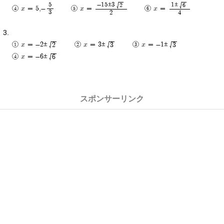
-15±3
1±
5
2
6
x = 5,-
x =
x =
3
2
4
x = -2±
x = 3±
x = -1±
2
3
3
x = -6±
6