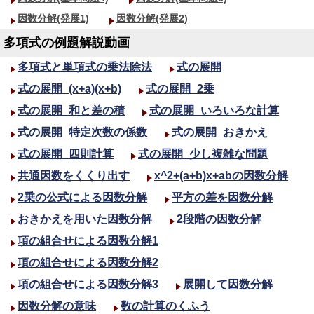
因数分解(発展1)
因数分解(発展2)
多項式の例題解説動画
多項式と単項式の乗法除法
式の展開
式の展開_(x+a)(x+b)
式の展開_2乗
式の展開_和と差の積
式の展開_いろいろな計算
式の展開_特定次数の係数
式の展開_おきかえ
式の展開_四則計算
式の展開_少し複雑な問題
共通因数をくくり出す
x^2+(a+b)x+abの因数分解
2乗の公式による因数分解
平方の差を因数分解
おきかえを用いた因数分解
2段階の因数分解
項の組合せによる因数分解1
項の組合せによる因数分解2
項の組合せによる因数分解3
展開して因数分解
因数分解の意味
数の計算のくふう