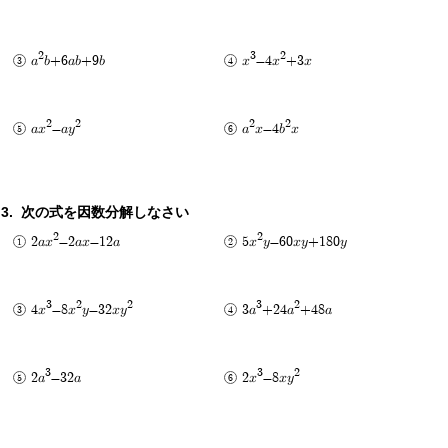
2
3
2
a
b+6ab+9b
x
-4x
+3x
2
2
2
2
ax
-ay
a
x-4b
x
次の式を因数分解しなさい
2
2
2ax
-2ax-12a
5x
y-60xy+180y
3
2
2
3
2
4x
-8x
y-32xy
3a
+24a
+48a
3
3
2
2a
-32a
2x
-8xy