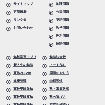
サイトマップ
地理問題
更新履歴
公民問題
リンク集
英語問題
お問い合わせ
数学問題
理科問題
国語問題
無料学習アプリ
勉強法全般
新入生の勉強
ノート作り
夏休み1,2年
問題のやり方
健康管理
学習習慣
高校受験前編
塾・家庭教師
高校受験夏編
塾の選び方
高校受験後編
家庭教師選び