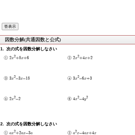
因数分解(共通因数と公式)
次の式を因数分解しなさい
2
2
2x
+8x+6
2x
+4x+2
2
2
3x
-3x-18
3x
-6x+3
2
2
2
2x
-2
4x
-4y
次の式を因数分解しなさい
2
2
ax
+2ax-3a
a
x-4ax+4x