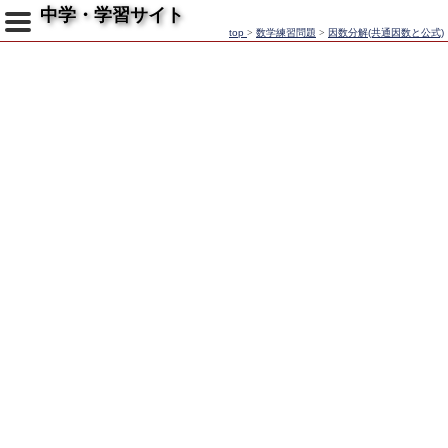
中学・学習サイト
top
>
数学練習問題
>
因数分解(共通因数と公式)