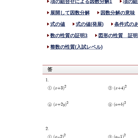
項の組合せによる因数分解1
項の組
展開して因数分解
因数分解の意味
式の値
式の値(発展)
条件式の
数の性質の証明3
図形の性質 証明
整数の性質(入試レベル)
答
1.
2
2
(x+3)
(x+4)
2
2
(x+2y)
(a+b)
2.
2
2
(x-2)
(a-1)