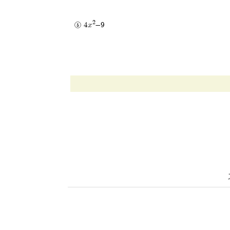
2
4x
-9