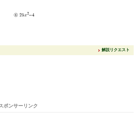
2
25x
-4
解説リクエスト