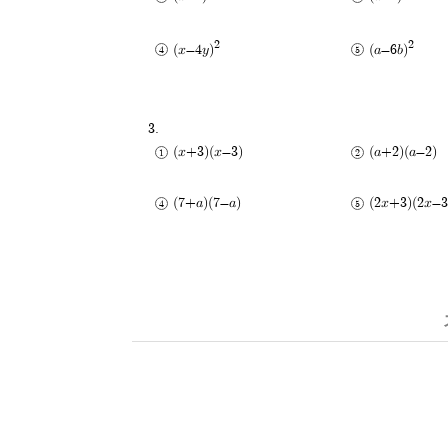
2
2
(x-4y)
(a-6b)
3.
(x+3)(x-3)
(a+2)(a-2)
(7+a)(7-a)
(2x+3)(2x-3