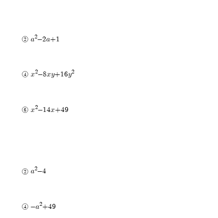
2
a
-2a+1
2
2
x
-8xy+16y
2
x
-14x+49
2
a
-4
2
-a
+49