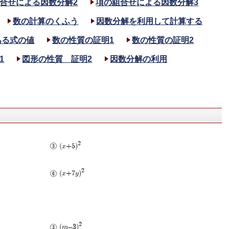
合せによる因数分解2
項の組合せによる因数分解3
数の計算のくふう
因数分解を利用して計算する
ある式の値
数の性質の証明1
数の性質の証明2
1
図形の性質 証明2
因数分解の利用
2
(x+5)
2
(x+7y)
2
(m-3)