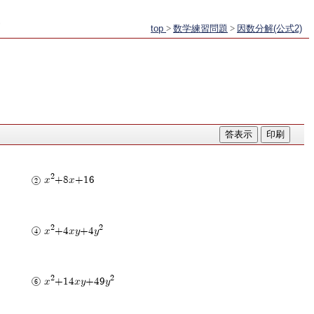
top
>
数学練習問題
>
因数分解(公式2)
2
x
+8x+16
2
2
x
+4xy+4y
2
2
x
+14xy+49y