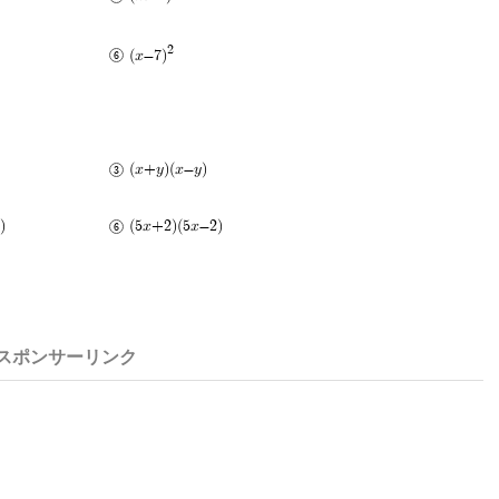
2
(x-7)
(x+y)(x-y)
)
(5x+2)(5x-2)