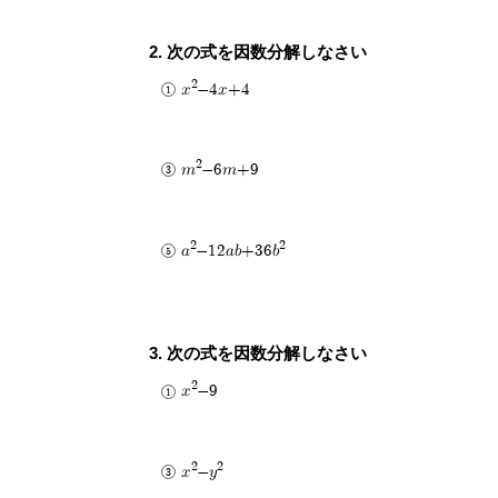
2. 次の式を因数分解しなさい
2
x
-4x+4
2
m
-6m+9
2
2
a
-12ab+36b
3. 次の式を因数分解しなさい
2
x
-9
2
2
x
-y