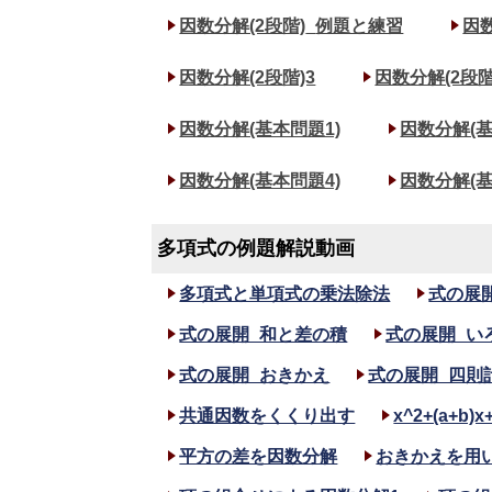
因数分解(2段階)_
例題と練習
因数
因数分解(2段階)3
因数分解(2段階
因数分解(基本問題1)
因数分解(基
因数分解(基本問題4)
因数分解(基
多項式の例題解説動画
多項式と単項式の乗法除法
式の展
式の展開_和と差の積
式の展開_い
式の展開_おきかえ
式の展開_四則
共通因数をくくり出す
x^2+(a+b
平方の差を因数分解
おきかえを用