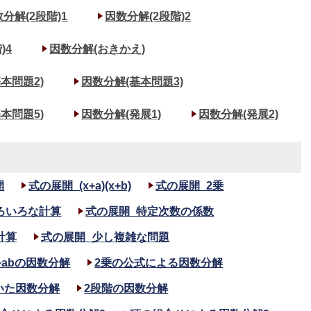
分解(2段階)1
因数分解(2段階)2
)4
因数分解(おきかえ)
本問題2)
因数分解(基本問題3)
本問題5)
因数分解(発展1)
因数分解(発展2)
開
式の展開_(x+a)(x+b)
式の展開_2乗
ろいろな計算
式の展開_特定次数の係数
計算
式の展開_少し複雑な問題
)x+abの因数分解
2乗の公式による因数分解
いた因数分解
2段階の因数分解