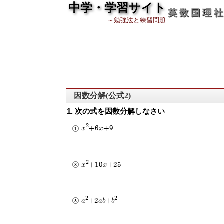
中学・学習サイト
英 数 国 理 社
～勉強法と練習問題
因数分解(公式2)
1. 次の式を因数分解しなさい
2
x
+6x+9
2
x
+10x+25
2
2
a
+2ab+b