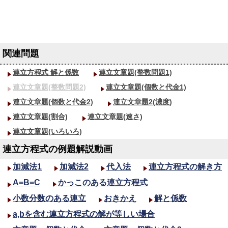
連立方程式 解と係数
連立文章題(整数問題1)
連立文章題(整数問題2)
連立文章題(個数と代金1)
連立文章題(個数と代金2)
連立文章題2(濃度)
連立文章題(割合)
連立文章題(速さ)
連立文章題(いろいろ)
連立方程式の例題解説動画
加減法1
加減法2
代入法
連立方程式の解き方
A=B=C
かっこのある連立方程式
小数分数のある連立
おきかえ
解と係数
a,bを含む連立方程式の解が等しい場合