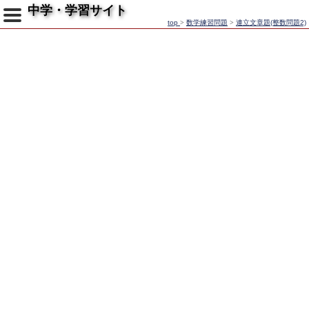
中学・学習サイト
top
>
数学練習問題
>
連立文章題(整数問題2)