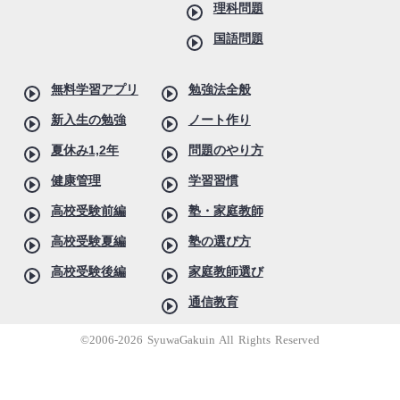
理科問題
国語問題
無料学習アプリ
勉強法全般
新入生の勉強
ノート作り
夏休み1,2年
問題のやり方
健康管理
学習習慣
高校受験前編
塾・家庭教師
高校受験夏編
塾の選び方
高校受験後編
家庭教師選び
通信教育
©2006-2026 SyuwaGakuin All Rights Reserved