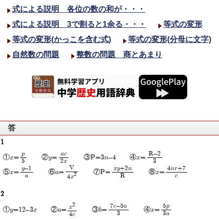
式による説明 各位の数の和が・・・
式による説明 3で割ると1余る・・・
等式の変形
等式の変形(かっこを含む式)
等式の変形(分母に文字)
自然数の問題
整数の問題 商とあまり
答
1
p
ac
R-2
①x=
②y=
③P=3n-4 ④x=
5
2x
3
V
y-1
xy+2n
4nr+7
⑤x=
⑥a=
⑦P=
⑧x=
2
a
R
c
4x
2
2
7c-5a
5p
x
①y=12-3x ②a=
③b=
④x=
3
3a
4c