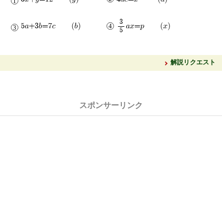
3
5a+3b=7c (b)
ax=p (x)
5
解説リクエスト