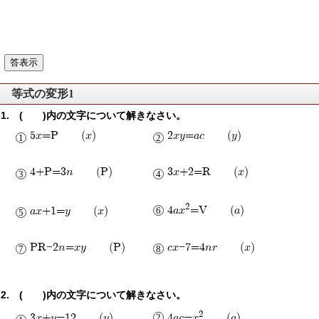
等式の変形1
1. ( )内の文字について解きなさい。
5x=P (x)
2xy=ac (y)
4+P=3n (P)
3x+2=R (x)
2
ax+1=y (x)
4ax
=V (a)
PR−2n=xy (P)
cx−7=4nr (x)
2. ( )内の文字について解きなさい。
2
3x+y=12 (y)
4ac=x
(a)