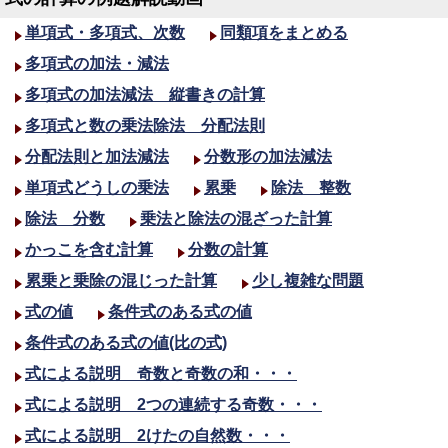
単項式・多項式、次数
同類項をまとめる
多項式の加法・減法
多項式の加法減法 縦書きの計算
多項式と数の乗法除法 分配法則
分配法則と加法減法
分数形の加法減法
単項式どうしの乗法
累乗
除法 整数
除法 分数
乗法と除法の混ざった計算
かっこを含む計算
分数の計算
累乗と乗除の混じった計算
少し複雑な問題
式の値
条件式のある式の値
条件式のある式の値(比の式)
式による説明 奇数と奇数の和・・・
式による説明 2つの連続する奇数・・・
式による説明 2けたの自然数・・・