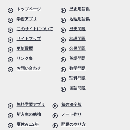
トップページ
歴史用語集
学習アプリ
地理用語集
このサイトについて
歴史問題
サイトマップ
地理問題
更新履歴
公民問題
リンク集
英語問題
お問い合わせ
数学問題
理科問題
国語問題
無料学習アプリ
勉強法全般
新入生の勉強
ノート作り
夏休み1,2年
問題のやり方