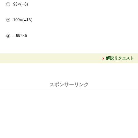
93×(-8)
109×(-15)
-992×5
解説リクエスト