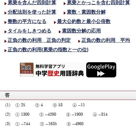
累乗を含んだ四則計算
累乗とかっこを含む四則計算
分配法則を使った計算
素数・素因数分解
整数の平方になる
最大公約数と最小公倍数
タイルをしきつめる
素因数分解の応用
正負の数の利用 正負の判定
正負の数の利用 平均
正負の数の利用(累乗の指数と一の位)
答
25
4
53
-11
1300
-4200
-1900
-314
-744
-1635
-4960