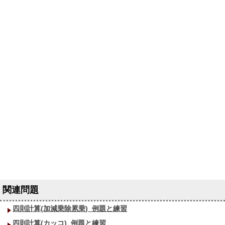
四則計算(加減乗除累乗)_
例題と練習
四則計算(カッコ)_
例題と練習