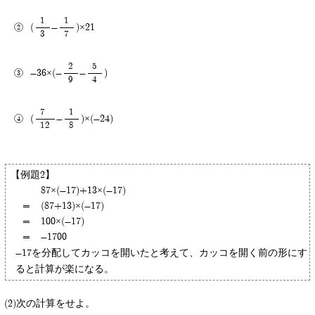
1
1
(
-
)×21
3
7
2
5
-36×(-
-
)
9
4
7
1
(
-
)×(-24)
12
8
【例題2】
87×(-17)+13×(-17)
=
(87+13)×(-17)
=
100×(-17)
=
-1700
-17を分配してカッコを開いたと考えて、カッコを開く前の形にす
ると計算が楽になる。
次の計算をせよ。