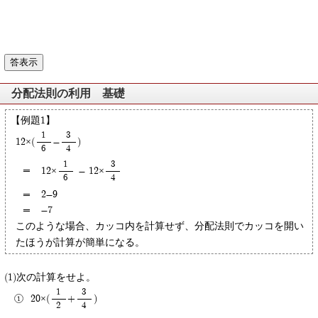
分配法則の利用 基礎
【例題1】
1
3
12×(
-
)
6
4
1
3
=
12×
- 12×
6
4
=
2-9
=
-7
このような場合、カッコ内を計算せず、分配法則でカッコを開い
たほうが計算が簡単になる。
次の計算をせよ。
1
3
20×(
+
)
2
4