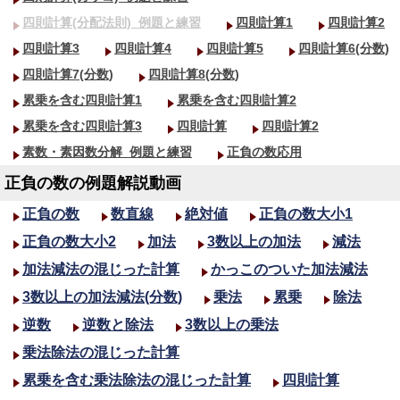
四則計算(分配法則)_
例題と練習
四則計算1
四則計算2
四則計算3
四則計算4
四則計算5
四則計算6(分数)
四則計算7(分数)
四則計算8(分数)
累乗を含む四則計算1
累乗を含む四則計算2
累乗を含む四則計算3
四則計算
四則計算2
素数・素因数分解_
例題と練習
正負の数応用
正負の数の例題解説動画
正負の数
数直線
絶対値
正負の数大小1
正負の数大小2
加法
3数以上の加法
減法
加法減法の混じった計算
かっこのついた加法減法
3数以上の加法減法(分数)
乗法
累乗
除法
逆数
逆数と除法
3数以上の乗法
乗法除法の混じった計算
累乗を含む乗法除法の混じった計算
四則計算