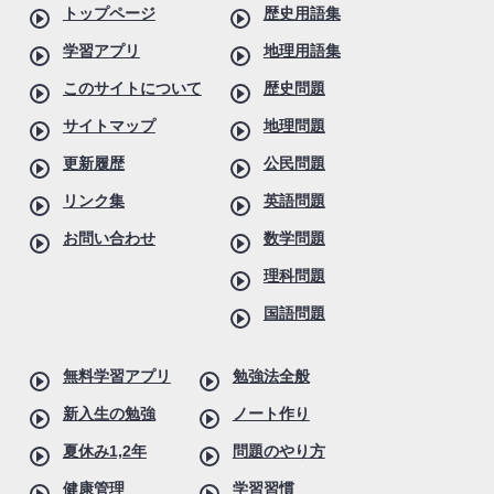
トップページ
歴史用語集
学習アプリ
地理用語集
このサイトについて
歴史問題
サイトマップ
地理問題
更新履歴
公民問題
リンク集
英語問題
お問い合わせ
数学問題
理科問題
国語問題
無料学習アプリ
勉強法全般
新入生の勉強
ノート作り
夏休み1,2年
問題のやり方
健康管理
学習習慣