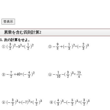
累乗を含む四則計算2
次の計算をせよ。
3
1
9
1
2
2
2
2
2
3
(
)
-5
×(
)
-
+(-
)
÷(-
)
2
2
8
3
3
7
4
1
3
15
2
3
-
+40÷(-
)
-
-(
)
÷
2
3
10
2
4
3
1
4
5
3
3
2
3
3
3
3
(-
)
+(-7)
×(
)
(
)
-(-
)
÷(
)
2
2
3
2
2