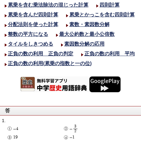
累乗を含む乗法除法の混じった計算
四則計算
累乗を含んだ四則計算
累乗とかっこを含む四則計算
分配法則を使った計算
素数・素因数分解
整数の平方になる
最大公約数と最小公倍数
タイルをしきつめる
素因数分解の応用
正負の数の利用 正負の判定
正負の数の利用 平均
正負の数の利用(累乗の指数と一の位)
答
3
-4
-
2
19
-1