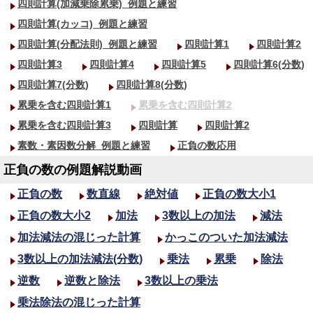
四則計算(加減乗除累乗)_
例題と練習
四則計算(カッコ)_
例題と練習
四則計算(分配法則)_
例題と練習
四則計算1
四則計算2
四則計算3
四則計算4
四則計算5
四則計算6(分数)
四則計算7(分数)
四則計算8(分数)
累乗を含む四則計算1
累乗を含む四則計算2
累乗を含む四則計算3
四則計算
四則計算2
素数・素因数分解_
例題と練習
正負の数応用
正負の数の例題解説動画
正負の数
数直線
絶対値
正負の数大小1
正負の数大小2
加法
3数以上の加法
減法
加法減法の混じった計算
かっこのついた加法減法
3数以上の加法減法(分数)
乗法
累乗
除法
逆数
逆数と除法
3数以上の乗法
乗法除法の混じった計算