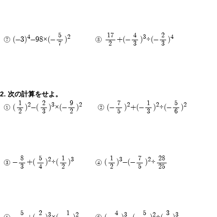
5
17
4
2
4
2
3
4
(-3)
-98×(-
)
+(-
)
÷(-
)
7
2
3
3
次の計算をせよ。
1
2
9
7
1
5
2
3
2
2
2
2
(
)
-(
)
×(-
)
(-
)
+(-
)
÷(-
)
2
3
2
5
3
6
8
5
1
1
7
28
2
3
3
2
-
+(
)
÷(
)
(
)
-(-
)
÷
3
4
2
2
5
25
5
2
1
4
5
3
3
2
3
2
3