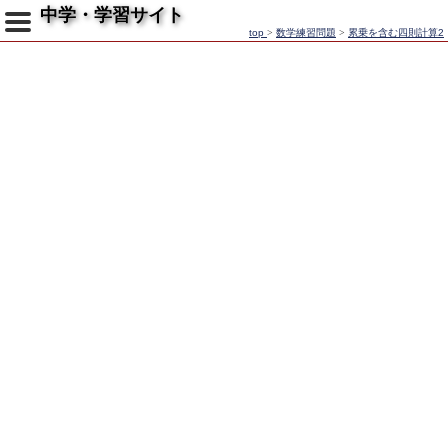
中学・学習サイト
top
>
数学練習問題
>
累乗を含む四則計算2