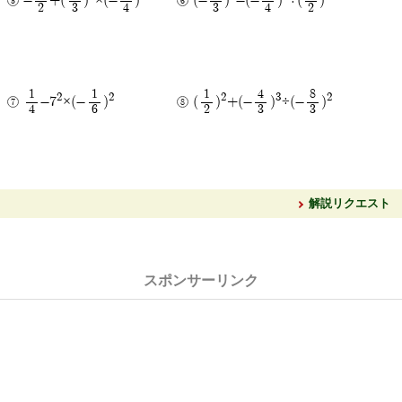
-
+(
)
×(-
)
(-
)
-(-
)
÷(
)
2
3
4
3
4
2
1
1
1
4
8
2
2
2
3
2
-7
×(-
)
(
)
+(-
)
÷(-
)
4
6
2
3
3
解説リクエスト