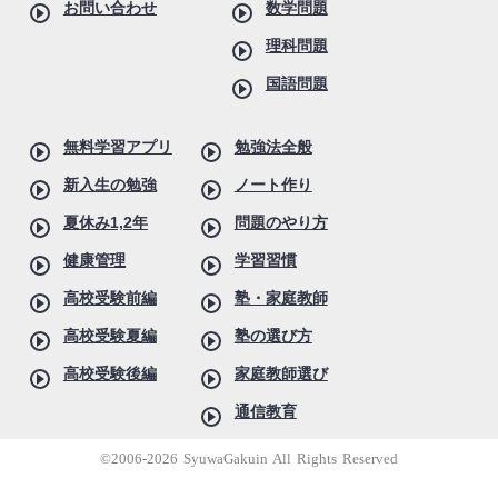
お問い合わせ
数学問題
理科問題
国語問題
無料学習アプリ
勉強法全般
新入生の勉強
ノート作り
夏休み1,2年
問題のやり方
健康管理
学習習慣
高校受験前編
塾・家庭教師
高校受験夏編
塾の選び方
高校受験後編
家庭教師選び
通信教育
©2006-2026 SyuwaGakuin All Rights Reserved