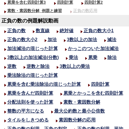
累乗を含む四則計算3
四則計算
四則計算2
素数・素因数分解_
例題と練習
正負の数応用
正負の数の例題解説動画
正負の数
数直線
絶対値
正負の数大小1
正負の数大小2
加法
3数以上の加法
減法
加法減法の混じった計算
かっこのついた加法減法
3数以上の加法減法(分数)
乗法
累乗
除法
逆数
逆数と除法
3数以上の乗法
乗法除法の混じった計算
累乗を含む乗法除法の混じった計算
四則計算
累乗を含んだ四則計算
累乗とかっこを含む四則計算
分配法則を使った計算
素数・素因数分解
整数の平方になる
最大公約数と最小公倍数
タイルをしきつめる
素因数分解の応用
正負の数の利用 正負の判定
正負の数の利用 平均