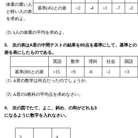
体重の重い人
基準(45)との差
+2
-4
+1
-7
-2
と軽い人の差
を求めよ。
(2) 5人の体重の平均を求めよ。
次の表はA君の中間テストの結果を80点を基準にして、基準との
差を表にしたものである。
英語
数学
理科
社会
国語
基準(80)との差
+15
+9
-6
-1
+3
(1) A君の数学は何点だったのでしょうか。
(2) A君の5教科の平均点を求めなさい。
次の図でたて、よこ、斜め、の和がどれも3
になるように数字を入れなさい。
5
4