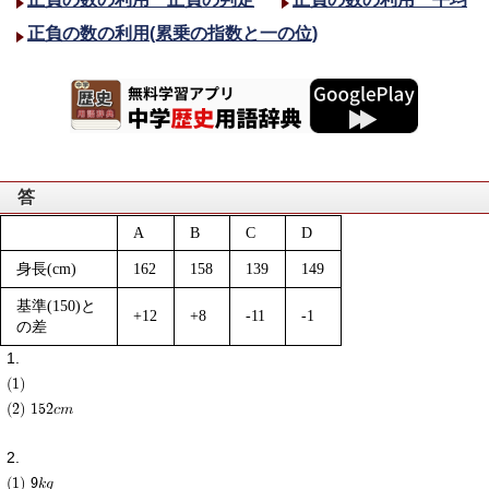
正負の数の利用(累乗の指数と一の位)
答
A
B
C
D
身長(cm)
162
158
139
149
基準(150)と
+12
+8
-11
-1
の差
(1)
(2) 152cm
(1) 9kg