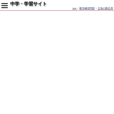
中学・学習サイト
top
>
数学練習問題
>
正負の数応用