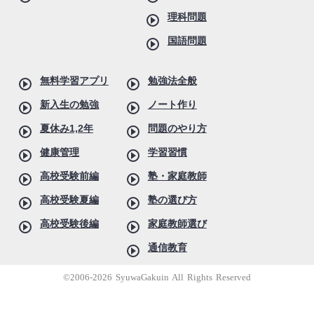
理科問題
国語問題
無料学習アプリ
勉強法全般
新入生の勉強
ノート作り
夏休み1,2年
問題のやり方
健康管理
学習習慣
高校受験前編
塾・家庭教師
高校受験夏編
塾の選び方
高校受験後編
家庭教師選び
通信教育
©2006-2026 SyuwaGakuin All Rights Reserved