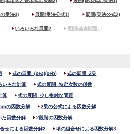
開(単項式と多項式の乗除2)
展開(多項式の乗法1)
の乗法3)
展開(乗法公式1)
展開(乗法公式2)
いろいろな展開2
展開(基本問題1)
開
式の展開_(x+a)(x+b)
式の展開_2乗
ろいろな計算
式の展開_特定次数の係数
計算
式の展開_少し複雑な問題
)x+abの因数分解
2乗の公式による因数分解
いた因数分解
2段階の因数分解
合せによる因数分解2
項の組合せによる因数分解3