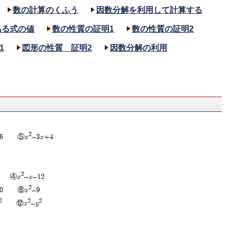
数の計算のくふう
因数分解を利用して計算する
ある式の値
数の性質の証明1
数の性質の証明2
1
図形の性質 証明2
因数分解の利用
2
+6 ⑤x
-3x+4
2
9 ④x
-x-12
2
+30 ⑧x
-9
2
2
2
⑫x
-y