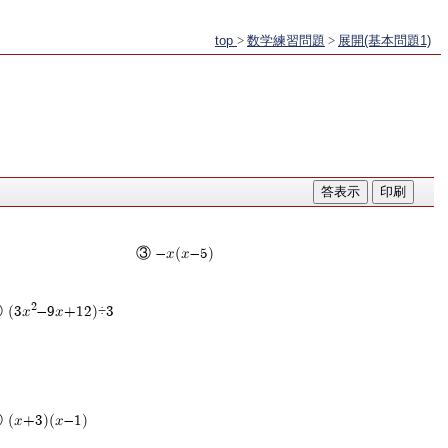
top
>
数学練習問題
>
展開(基本問題1)
③ -x(x-5)
2
 (3x
-9x+12)÷3
 (x+3)(x-1)