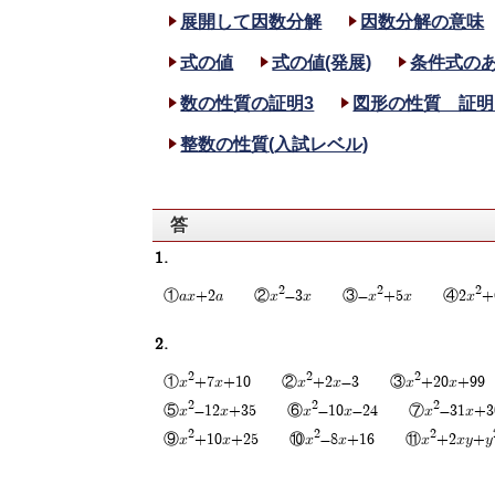
展開して因数分解
因数分解の意味
式の値
式の値(発展)
条件式の
数の性質の証明3
図形の性質 証明
整数の性質(入試レベル)
答
1.
2
2
2
①ax+2a ②x
-3x ③-x
+5x ④2x
2.
2
2
2
①x
+7x+10 ②x
+2x-3 ③x
+20x+9
2
2
2
⑤x
-12x+35 ⑥x
-10x-24 ⑦x
-31x
2
2
2
⑨x
+10x+25 ⑩x
-8x+16 ⑪x
+2xy+y