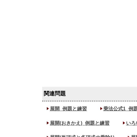
展開_
例題と練習
乗法公式1_
例
展開(おきかえ)_
例題と練習
いろ