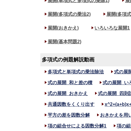
展開(単項式と多項式の乗除1)
展
展開(多項式の乗法2)
展開(多項式
展開(おきかえ)
いろいろな展開1
展開(基本問題2)
多項式の例題解説動画
多項式と単項式の乗法除法
式の展
式の展開_和と差の積
式の展開_い
式の展開_おきかえ
式の展開_四則
共通因数をくくり出す
x^2+(a+b
平方の差を因数分解
おきかえを用
項の組合せによる因数分解1
項の組