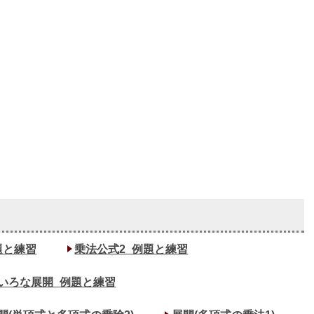
題と練習
乗法公式2_
例題と練習
いろな展開_
例題と練習