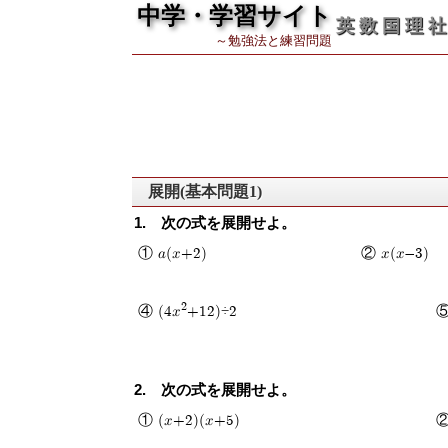
中学・学習サイト
英 数 国 理 社
～勉強法と練習問題
展開(基本問題1)
1. 次の式を展開せよ。
① a(x+2)
② x(x-3)
2
④ (4x
+12)÷2
⑤
2. 次の式を展開せよ。
① (x+2)(x+5)
②