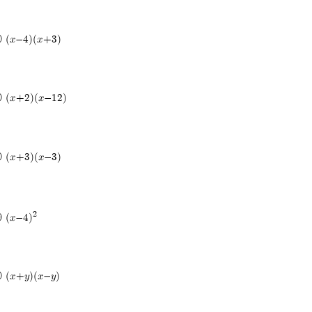
 (x-4)(x+3)
 (x+2)(x-12)
 (x+3)(x-3)
2
 (x-4)
 (x+y)(x-y)