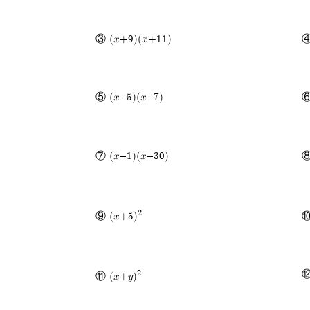
③ (x+9)(x+11)
④
⑤ (x-5)(x-7)
⑥
⑦ (x-1)(x-30)
⑧
2
⑨ (x+5)
⑩
2
⑫
⑪ (x+y)