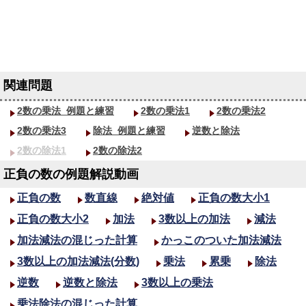
2数の乗法_
例題と練習
2数の乗法1
2数の乗法2
2数の乗法3
除法_
例題と練習
逆数と除法
2数の除法1
2数の除法2
正負の数の例題解説動画
正負の数
数直線
絶対値
正負の数大小1
正負の数大小2
加法
3数以上の加法
減法
加法減法の混じった計算
かっこのついた加法減法
3数以上の加法減法(分数)
乗法
累乗
除法
逆数
逆数と除法
3数以上の乗法
乗法除法の混じった計算