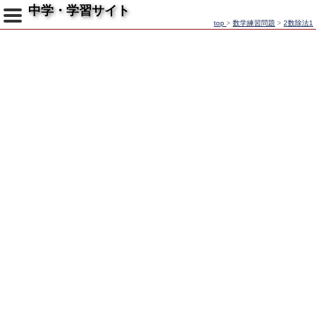
中学・学習サイト
top
>
数学練習問題
>
2数除法1