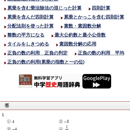
累乗を含む乗法除法の混じった計算
四則計算
累乗を含んだ四則計算
累乗とかっこを含む四則計算
分配法則を使った計算
素数・素因数分解
整数の平方になる
最大公約数と最小公倍数
タイルをしきつめる
素因数分解の応用
正負の数の利用 正負の判定
正負の数の利用 平均
正負の数の利用(累乗の指数と一の位)
答
4
-3
1
-4