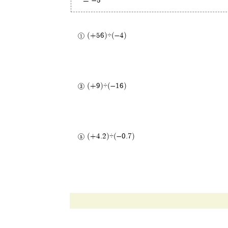
= -5
(+56)÷(-4)
(+9)÷(-16)
(+4.2)÷(-0.7)