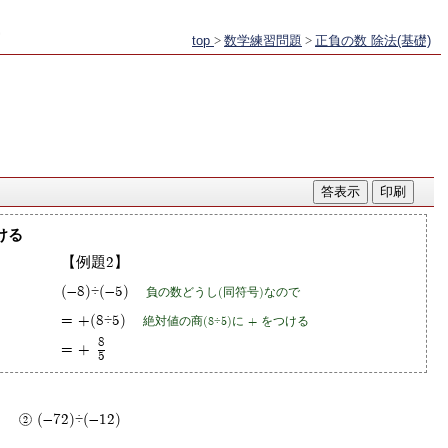
top
>
数学練習問題
>
正負の数 除法(基礎)
ける
【例題2】
(-8)÷(-5)
負の数どうし(同符号)なので
= +(8÷5)
絶対値の商(8÷5)に + をつける
8
= +
5
(-72)÷(-12)