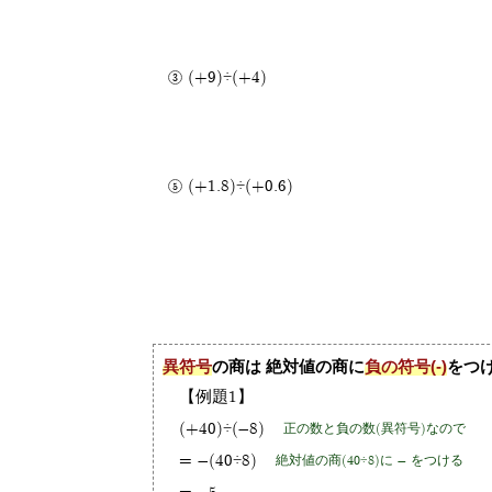
(+9)÷(+4)
(+1.8)÷(+0.6)
異符号
の商は 絶対値の商に
負の符号(-)
をつ
【例題1】
(+40)÷(-8)
正の数と負の数(異符号)なので
= -(40÷8)
絶対値の商(40÷8)に - をつける