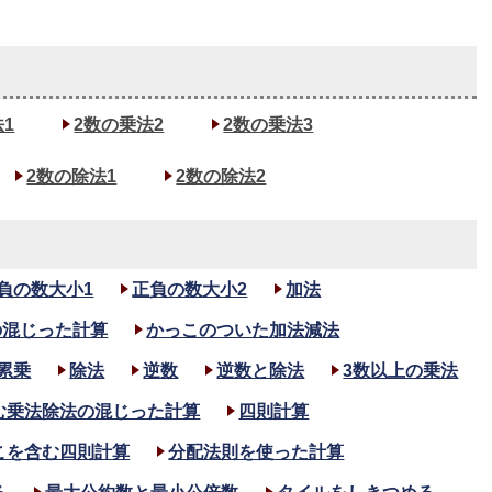
1
2数の乗法2
2数の乗法3
2数の除法1
2数の除法2
負の数大小1
正負の数大小2
加法
の混じった計算
かっこのついた加法減法
累乗
除法
逆数
逆数と除法
3数以上の乗法
む乗法除法の混じった計算
四則計算
こを含む四則計算
分配法則を使った計算