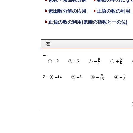
素数・素因数分解
整数の平方にな
素因数分解の応用
正負の数の利用
正負の数の利用(累乗の指数と一の位)
答
9
5
+2
+6
+
+
4
6
9
7
-14
-3
-
-
16
8