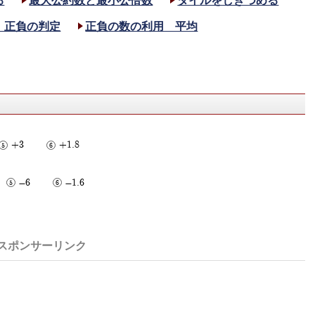
る
最大公約数と最小公倍数
タイルをしきつめる
 正負の判定
正負の数の利用 平均
+3
+1.8
-6
-1.6