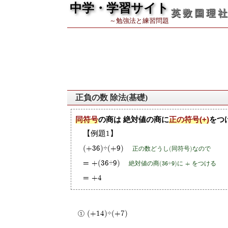
中学・学習サイト
英 数 国 理 社
～勉強法と練習問題
正負の数 除法(基礎)
同符号
の商は 絶対値の商に
正の符号(+)
をつ
【例題1】
(+36)÷(+9)
正の数どうし(同符号)なので
= +(36÷9)
絶対値の商(36÷9)に + をつける
= +4
(+14)÷(+7)