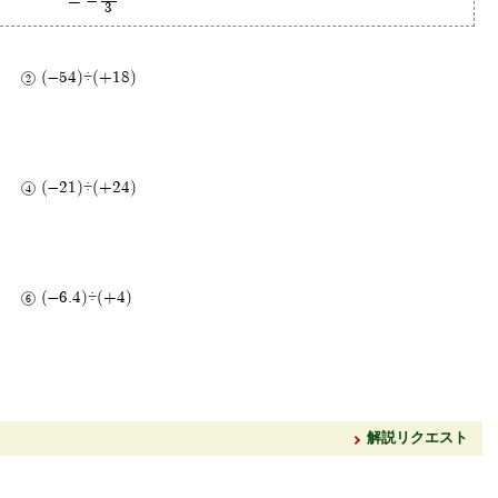
= -
3
(-54)÷(+18)
(-21)÷(+24)
(-6.4)÷(+4)
解説リクエスト