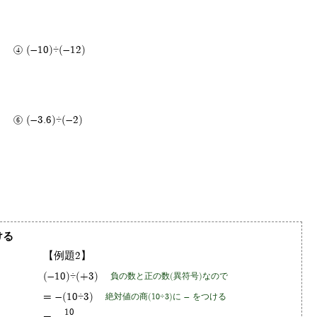
(-10)÷(-12)
(-3.6)÷(-2)
ける
【例題2】
(-10)÷(+3)
負の数と正の数(異符号)なので
= -(10÷3)
絶対値の商(10÷3)に - をつける
10