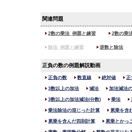
2数の乗法_
例題と練習
2数の乗法
除法_
例題と練習
逆数と除法
正負の数の例題解説動画
正負の数
数直線
絶対値
正
3数以上の加法
減法
加法減法
3数以上の加法減法(分数)
乗法
乗法除法の混じった計算
累乗を含
累乗を含んだ四則計算
累乗とかっ