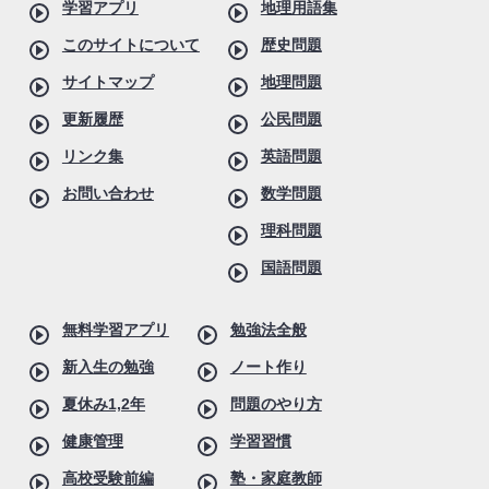
学習アプリ
地理用語集
このサイトについて
歴史問題
サイトマップ
地理問題
更新履歴
公民問題
リンク集
英語問題
お問い合わせ
数学問題
理科問題
国語問題
無料学習アプリ
勉強法全般
新入生の勉強
ノート作り
夏休み1,2年
問題のやり方
健康管理
学習習慣
高校受験前編
塾・家庭教師