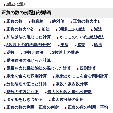
減法7(分数)
正負の数の例題解説動画
正負の数
数直線
絶対値
正負の数大小1
正負の数大小2
加法
3数以上の加法
減法
加法減法の混じった計算
かっこのついた加法減法
3数以上の加法減法(分数)
乗法
累乗
除法
逆数
逆数と除法
3数以上の乗法
乗法除法の混じった計算
累乗を含む乗法除法の混じった計算
四則計算
累乗を含んだ四則計算
累乗とかっこを含む四則計算
分配法則を使った計算
素数・素因数分解
整数の平方になる
最大公約数と最小公倍数
タイルをしきつめる
素因数分解の応用
正負の数の利用 正負の判定
正負の数の利用 平均