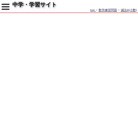
中学・学習サイト
top
>
数学練習問題
>
減法4(小数)