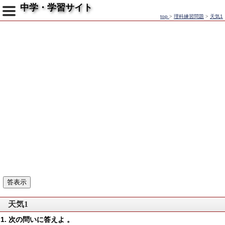
中学・学習サイト
top
>
理科練習問題
>
天気1
天気1
次の問いに答えよ 。