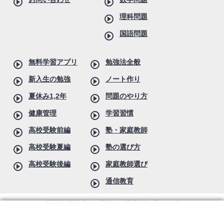
理科問題
国語問題
無料学習アプリ
勉強法全般
新入生の勉強
ノート作り
夏休み1,2年
問題のやり方
健康管理
学習習慣
高校受験前編
塾・家庭教師
高校受験夏編
塾の選び方
高校受験後編
家庭教師選び
通信教育
©2006-2026 SyuwaGakuin All Rights Reserved