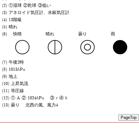
(2) ①湿球 ②乾球 ③低い
(3) アネロイド気圧計、水銀気圧計
(4) 13階級
(5) 晴れ
(6)
快晴
晴れ
曇り
雨
(7) 午後2時
(8) 1013hPa
(9) 地上
(10) 上昇気流
(11) 等圧線
(12) ① A ② 1024hPa ③ r ④ b
(13) 曇り 北西の風、風力4
PageTop