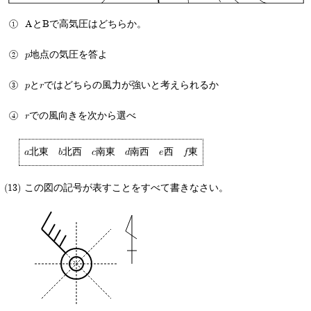
AとBで高気圧はどちらか。
p地点の気圧を答よ
pとrではどちらの風力が強いと考えられるか
rでの風向きを次から選べ
a北東 b北西 c南東 d南西 e西 f東
(13) この図の記号が表すことをすべて書きなさい。