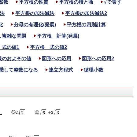
然数
平方根の性質
平方根の積と商
√で表す
法
平方根の加法減法
平方根の加法減法2
化
分母の有理化(発展)
平方根の四則計算
し複雑な問題
平方根 計算(発展)
 式の値1
平方根 式の値2
根のおよその値
図形への応用
図形への応用2
2乗して整数になる
連立方程式
循環小数
√
√
√
⑤2
⑥
+2
2
6
3