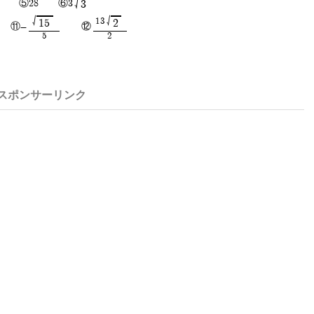
√
⑤28 ⑥3
3
√
√
13
15
2
⑪-
⑫
5
2