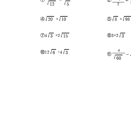
①
×
②
+
√
√
12
5
2
√
√
√
√
④
×
⑤
×
20
10
8
98
√
√
√
⑦4
×2
⑧3×2
3
15
3
4
√
√
⑩12
÷4
6
3
⑪
-
√
60