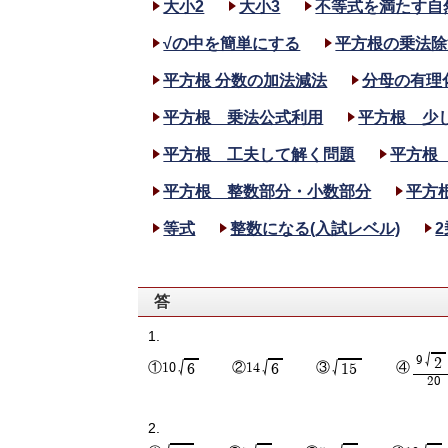
大小2
大小3
不等式を満たす自
√の中を簡単にする
平方根の乗法除
平方根 分数の加法減法
分母の有理
平方根 乗法公式利用
平方根 少
平方根 工夫して解く問題
平方根
平方根 整数部分・小数部分
平方
等式
整数になる(入試レベル)
答
√
9
2
√
√
√
①10
②14
③
④
6
6
15
20