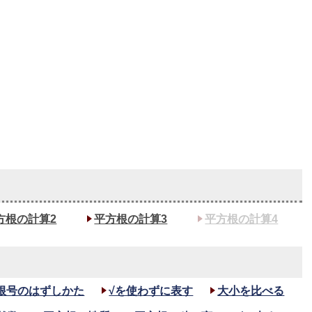
方根の計算2
平方根の計算3
平方根の計算4
根号のはずしかた
√を使わずに表す
大小を比べる