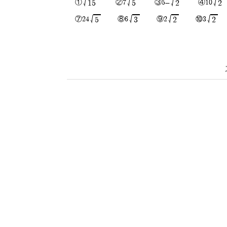
√
√
√
√
①
②7
③5-
④10
15
5
2
2
√
√
√
√
⑦24
⑧6
⑨2
⑩3
5
3
2
2