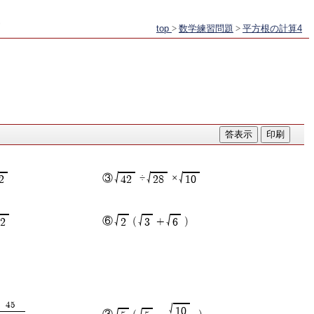
top
>
数学練習問題
>
平方根の計算4
√
√
√
③
÷
×
2
42
28
10
√
√
√
⑥
(
+
)
32
2
3
6
45
√
10