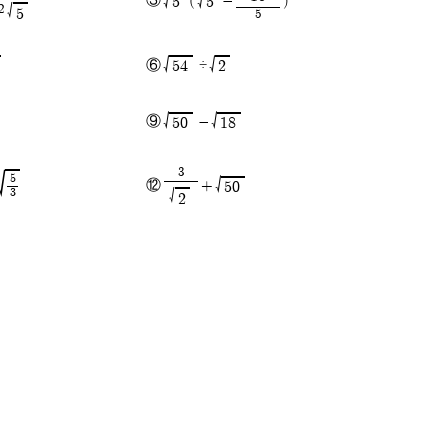
√
√
③
(
-
)
5
5
2
√
5
5
√
√
⑥
÷
54
2
√
√
⑨
-
50
18
3
√
5
√
⑫
+
50
3
√
2