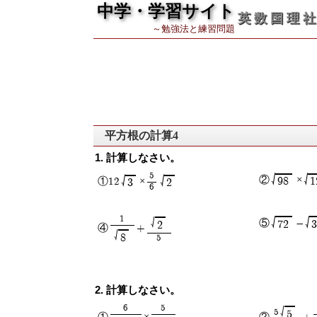
中学・学習サイト
英 数 国 理 社
～勉強法と練習問題
平方根の計算4
計算しなさい。
5
√
√
√
√
②
×
98
1
①12
×
3
2
6
1
√
√
√
⑤
-
72
2
④
+
√
8
5
計算しなさい。
6
5
√
5
5