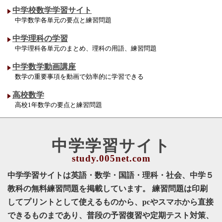
中学校数学学習サイト
中学数学各単元の要点と練習問題
中学理科の学習
中学理科各単元のまとめ、理科の用語、練習問題
中学数学動画講座
数学の重要事項を動画で効率的に学習できる
高校数学
高校1年数学の要点と練習問題
中学学習サイト
中学学習サイトは英語・数学・国語・理科・社会、中学５
教科の無料練習問題を掲載しています。 練習問題は印刷
してプリントとして使えるものから、pcやスマホから直接
できるものまであり、普段の予習復習や定期テスト対策、