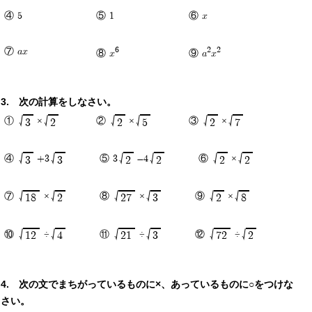
④ 5
⑤ 1
⑥ x
6
2
2
⑦ ax
⑧ x
⑨ a
x
3. 次の計算をしなさい。
√
√
√
√
√
√
①
×
②
×
③
×
3
2
2
5
2
7
√
√
√
√
√
√
④
+3
⑤ 3
-4
⑥
×
3
3
2
2
2
2
√
√
√
√
√
√
⑦
×
⑧
×
⑨
×
18
2
27
3
2
8
√
√
√
√
√
√
⑩
÷
⑪
÷
⑫
÷
12
4
21
3
72
2
4. 次の文でまちがっているものに×、あっているものに○をつけな
さい。