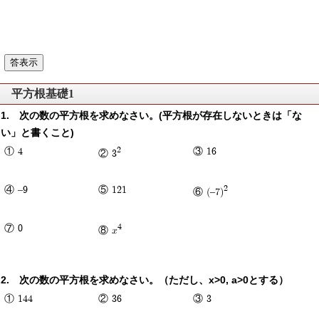
平方根基礎1
1. 次の数の平方根を求めなさい。(平方根が存在しないときは「な
い」と書くこと)
2
① 4
③ 16
② 3
2
④ –9
⑤ 121
⑥ (–7)
4
⑦ 0
⑧ x
2. 次の数の平方根を求めなさい。（ただし、x>0, a>0とする）
① 144
② 36
③ 3