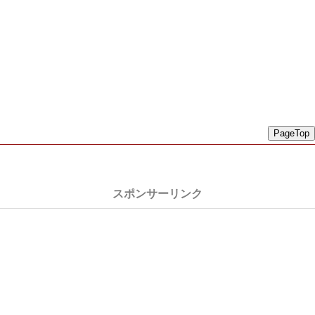
PageTop