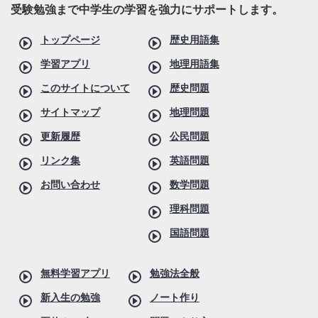
受験勉強まで中学生の学習を強力にサポートします。
トップページ
歴史用語集
学習アプリ
地理用語集
このサイトについて
歴史問題
サイトマップ
地理問題
更新履歴
公民問題
リンク集
英語問題
お問い合わせ
数学問題
理科問題
国語問題
無料学習アプリ
勉強法全般
新入生の勉強
ノート作り