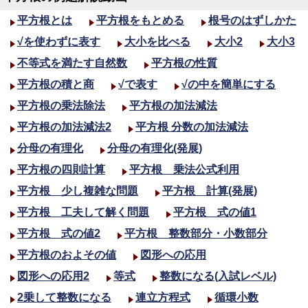
平方根とは
平方根をもとめる
根号のはずしかた
√を使わずに表す
大小を比べる
大小2
大小3
不等式を満たす自然数
平方根の性質
平方根の積と商
√で表す
√の中を簡単にする
平方根の乗法除法
平方根の加法減法
平方根の加法減法2
平方根 分数の加法減法
分母の有理化
分母の有理化(発展)
平方根の四則計算
平方根 乗法公式利用
平方根 少し複雑な問題
平方根 計算(発展)
平方根 工夫して解く問題
平方根 式の値1
平方根 式の値2
平方根 整数部分・小数部分
平方根のおよその値
図形への応用
図形への応用2
等式
整数になる(入試レベル)
2乗して整数になる
連立方程式
循環小数