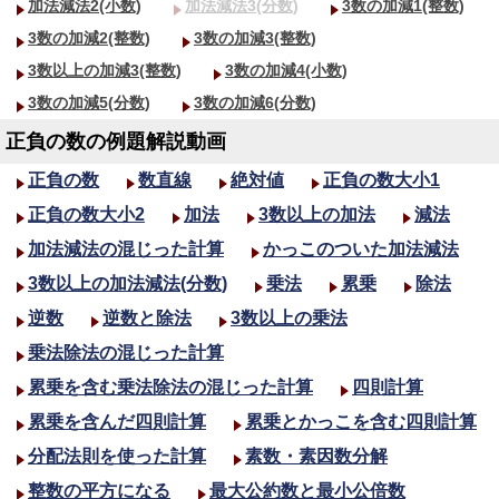
加法減法2(小数)
加法減法3(分数)
3数の加減1(整数)
3数の加減2(整数)
3数の加減3(整数)
3数以上の加減3(整数)
3数の加減4(小数)
3数の加減5(分数)
3数の加減6(分数)
正負の数の例題解説動画
正負の数
数直線
絶対値
正負の数大小1
正負の数大小2
加法
3数以上の加法
減法
加法減法の混じった計算
かっこのついた加法減法
3数以上の加法減法(分数)
乗法
累乗
除法
逆数
逆数と除法
3数以上の乗法
乗法除法の混じった計算
累乗を含む乗法除法の混じった計算
四則計算
累乗を含んだ四則計算
累乗とかっこを含む四則計算
分配法則を使った計算
素数・素因数分解
整数の平方になる
最大公約数と最小公倍数