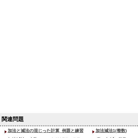
加法と減法の混じった計算_
例題と練習
加法減法1(整数)