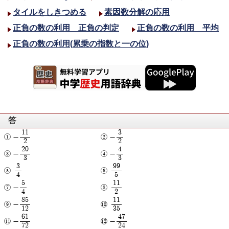
タイルをしきつめる
素因数分解の応用
正負の数の利用 正負の判定
正負の数の利用 平均
正負の数の利用(累乗の指数と一の位)
答
11
3
-
-
2
2
20
4
-
-
3
3
3
99
4
5
5
11
-
4
2
85
11
-
12
35
61
47
-
-
72
24