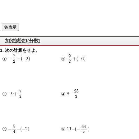
加法減法3(分数)
次の計算をせよ。
7
9
-
+(-2)
+(-6)
2
2
7
28
-9+
8-
3
3
5
44
-
-(-2)
11-(-
)
4
5