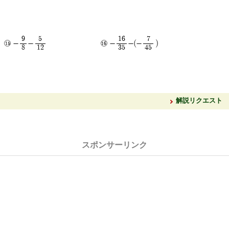
9
5
16
7
-
-
-
-(-
)
8
12
35
45
解説リクエスト