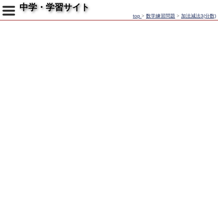
中学・学習サイト
top
>
数学練習問題
>
加法減法3(分数)