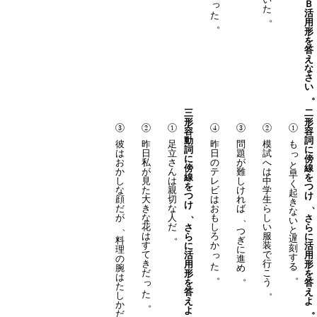
っ
Ｂ
た
活
た
。
用
。
形
を
答
え
な
さ
い
三
形
形
容
容
動
詞
彼
昨
足
昨
問
模
も
詞
に
は
日
立
日
題
試
っ
に
傍
お
私
さ
の
が
へ
と
傍
線
か
が
ん
テ
難
は
早
線
を
し
見
は
レ
し
中
く
を
つ
な
た
親
ビ
け
学
起
つ
け
顔
大
切
は
れ
生
き
け
だ
き
な
お
ば
ら
な
、
が
な
人
も
、
し
さ
い
、
花
だ
し
い
さ
ら
と
つ
は
。
ろ
服
ら
に
遅
料
ぎ
す
か
装
に
活
刻
理
に
て
っ
で
活
用
す
の
進
き
行
用
形
た
る
腕
め
だ
こ
形
を
。
。
は
。
っ
う
を
答
た
。
答
え
た
し
え
よ
。
か
よ
だ