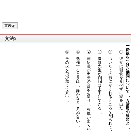
文法5
傍
線
を
そ
勉
副
磯
つ
彼
つ
の
強
駅
野
い
女
け
火
す
長
先
た
は
た
を
る
が
生
て
朝
動
飛
と
出
が
の
食
詞
び
き
発
作
影
を
に
越
は
の
れ
に
食
つ
え
、
合
ば
か
べ
い
て
図
上
く
ず
静
て
来
を
手
れ
に
か
い
送
に
る
家
な
。
り
で
と
を
Ａ
と
、
き
こ
出
活
こ
る
ろ
た
用
ろ
列
。
を
。
の
が
車
見
種
良
が
ら
類
い
出
れ
と
。
て
て
い
い