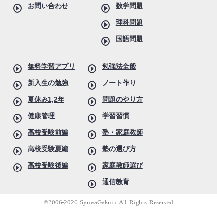
お問い合わせ
数学問題
理科問題
国語問題
無料学習アプリ
勉強法全般
新入生の勉強
ノート作り
夏休み1,2年
問題のやり方
健康管理
学習習慣
高校受験前編
塾・家庭教師
高校受験夏編
塾の選び方
高校受験後編
家庭教師選び
通信教育
©2006-2026 SyuwaGakuin All Rights Reserved