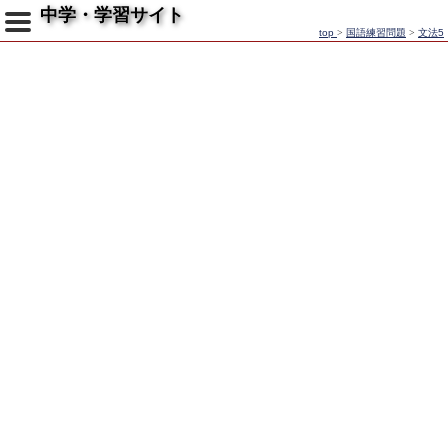
中学・学習サイト
top
>
国語練習問題
>
文法5