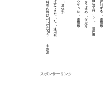
は
。
ろ
服
遅
料
ぎ
す
か
装
刻
理
連
に
て
っ
で
す
の
体
進
き
行
た
る
腕
形
め
だ
こ
。
。
は
。
っ
う
た
連
連
仮
。
た
し
用
用
定
。
か
形
形
形
だ
連
連
ろ
体
用
う
形
形
。
未
然
形