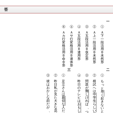
答
一
Ａ
Ａ
Ａ
Ａ
Ａ
Ａ
カ
サ
五
五
上
下
行
行
段
段
一
一
変
変
活
活
段
段
格
格
用
用
活
活
活
活
Ｂ
Ｂ
用
用
用
用
連
仮
Ｂ
Ｂ
Ｂ
Ｂ
用
定
未
未
命
連
形
形
然
然
令
体
形
形
形
形
三
二
彼
昨
足
昨
問
模
も
は
日
立
日
題
試
っ
お
私
さ
の
が
へ
と
か
が
ん
テ
難
は
早
し
見
は
レ
し
中
く
な
た
親
ビ
け
学
起
顔
大
切
は
れ
生
き
だ
き
な
お
ば
ら
な
が
な
人
も
、
し
い
、
花
だ
し
い
と
つ