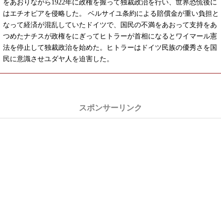
をあおりながら1922年に政権を握って独裁政治を行い、世界恐慌後に
はエチオピアを侵略した。 ベルサイユ条約による賠償金が重い負担と
なって経済が混乱していたドイツで、国民の不満をあおって支持をあ
つめたナチスが政権をにぎってヒトラーが首相になるとワイマール憲
法を停止して独裁政治を始めた。ヒトラーはドイツ民族の優秀さを国
民に意識させユダヤ人を迫害した。