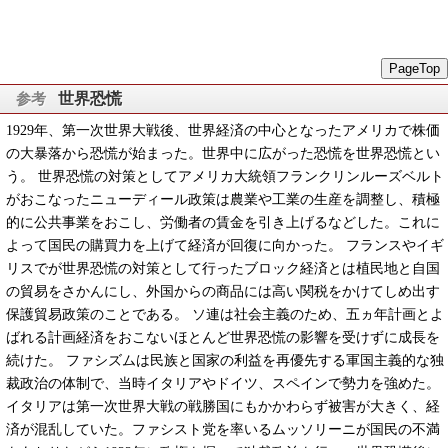
PageTop
世界恐慌
1929年、第一次世界大戦後、世界経済の中心となったアメリカで株価
の大暴落から恐慌が始まった。世界中に広がった恐慌を世界恐慌とい
う。 世界恐慌の対策としてアメリカ大統領フランクリンルーズベルト
がおこなったニューディール政策は農業や工業の生産を調整し、積極
的に公共事業をおこし、労働者の賃金を引き上げるなどした。これに
よって国民の購買力を上げて経済が回復に向かった。 フランスやイギ
リスでが世界恐慌の対策として行ったブロック経済とは植民地と自国
の貿易をさかんにし、外国からの商品には高い関税をかけてしめ出す
保護貿易政策のことである。 ソ連は社会主義のため、五ヵ年計画とよ
ばれる計画経済をおこないほとんど世界恐慌の影響を受けずに成長を
続けた。 ファシズムは民族と国家の利益を再優先する軍国主義的な独
裁政治の体制で、当時イタリアやドイツ、スペインで勢力を強めた。
イタリアは第一次世界大戦の戦勝国にもかかわらず被害が大きく、経
済が混乱していた。ファシスト党を率いるムッソリーニが国民の不満