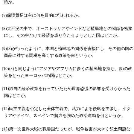
策か。
保護貿易は主に何を目的に行われるか。
大不況の中で、オーストラリアやインドなど植民地との関係を密接
にし、その中だけで経済を成り立たせようとした国はどこか。
(8)が行ったように、本国と植民地の関係を密接にし、その他の国の
商品に対する関税を高くする政策を何というか。
(8)と同じようにアジアやアフリカに多くの植民地を持ち、(9)の政
策をとったヨーロッパの国はどこか。
独自の経済政策を行っていたため世界恐慌の影響を受けなかった
国はどこか。
民主主義を否定した全体主義で、武力による侵略を主張し、イタ
リアやドイツ、スペインで勢力を強めた政治運動を何というか。
第一次世界大戦の戦勝国だったが、戦争被害が大きく領土問題な