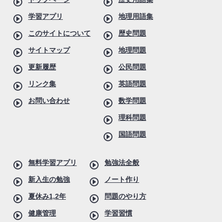
学習アプリ
地理用語集
このサイトについて
歴史問題
サイトマップ
地理問題
更新履歴
公民問題
リンク集
英語問題
お問い合わせ
数学問題
理科問題
国語問題
無料学習アプリ
勉強法全般
新入生の勉強
ノート作り
夏休み1,2年
問題のやり方
健康管理
学習習慣