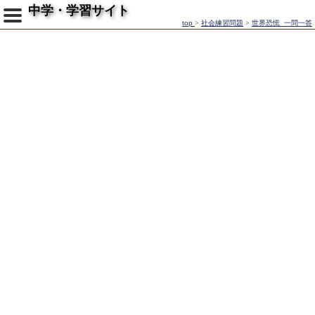
中学・学習サイト
top
>
社会練習問題
>
世界恐慌_一問一答