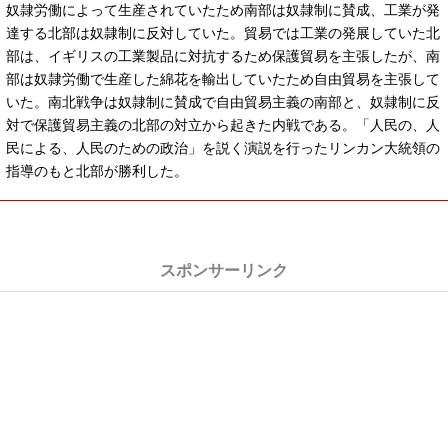
奴隷労働によって生産されていたため南部は奴隷制に賛成、工業が発
達する北部は奴隷制に反対していた。貿易では工業の発展していた北
部は、イギリスの工業製品に対抗するため保護貿易を主張したが、南
部は奴隷労働で生産した綿花を輸出していたため自由貿易を主張して
いた。南北戦争は奴隷制に賛成で自由貿易主義の南部と、奴隷制に反
対で保護貿易主義の北部の対立から起きた内戦である。「人民の、人
民による、人民のための政治」を説く演説を行ったリンカン大統領の
指導のもと北部が勝利した。