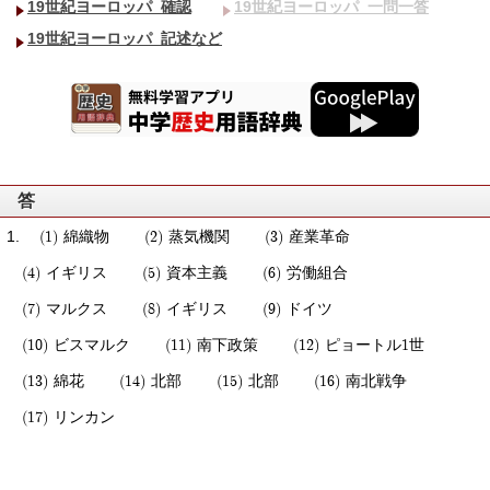
19世紀ヨーロッパ_確認
19世紀ヨーロッパ_一問一答
19世紀ヨーロッパ_記述など
答
綿織物
蒸気機関
産業革命
イギリス
資本主義
労働組合
マルクス
イギリス
ドイツ
ビスマルク
南下政策
ピョートル1世
綿花
北部
北部
南北戦争
リンカン