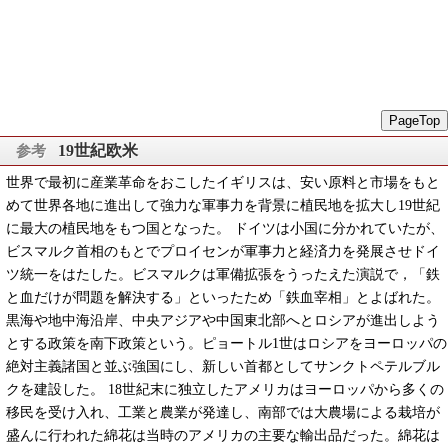
PageTop
19世紀欧米
世界で最初に産業革命をおこしたイギリスは、安い原料と市場をもと
めて世界各地に進出して強力な軍事力を背景に植民地を拡大し19世紀
に最大の植民地をもつ国となった。 ドイツは小国に分かれていたが、
ビスマルク首相のもとでプロイセンが軍事力と経済力を発展させドイ
ツ統一をはたした。ビスマルクは軍備拡張をうったえた演説で，「鉄
と血だけが問題を解決する」といったため「鉄血宰相」とよばれた。
黒海や地中海沿岸、中央アジアや中国東北部へとロシアが進出しよう
とする政策を南下政策という。ピョートル1世はロシアをヨーロッパの
絶対主義諸国と並ぶ強国にし、新しい首都としてサンクトペテルブル
クを建設した。 18世紀末に独立したアメリカはヨーロッパから多くの
移民を受け入れ、工業と農業が発達し、南部では大農場による栽培が
盛んに行われた綿花は当時のアメリカの主要な輸出品だった。綿花は