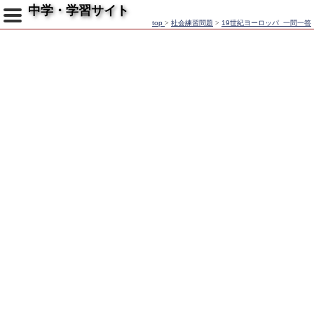
中学・学習サイト
top
>
社会練習問題
>
19世紀ヨーロッパ_一問一答