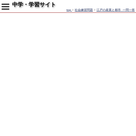
中学・学習サイト
top
>
社会練習問題
>
江戸の産業と都市_一問一答