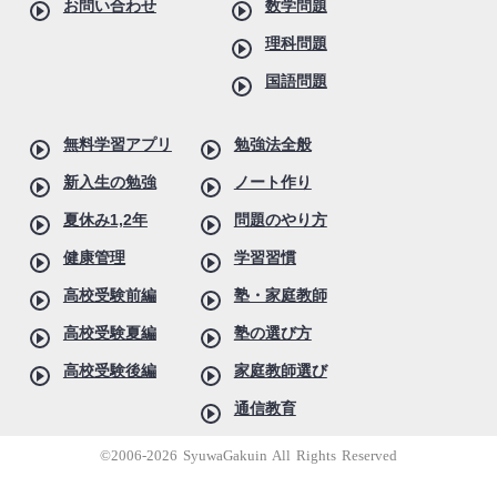
お問い合わせ
数学問題
理科問題
国語問題
無料学習アプリ
勉強法全般
新入生の勉強
ノート作り
夏休み1,2年
問題のやり方
健康管理
学習習慣
高校受験前編
塾・家庭教師
高校受験夏編
塾の選び方
高校受験後編
家庭教師選び
通信教育
©2006-2026 SyuwaGakuin All Rights Reserved