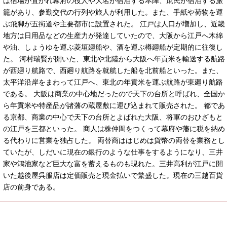
は宿場が置かれ幕府の役人や大名が宿泊する本陣、庶民が宿泊する旅
籠があり、参勤交代の行列や旅人が利用した。また、手紙や荷物を運
ぶ飛脚が五街道や主要都市に設置された。 江戸は人口が増加し、近畿
地方は日用品などの生産力が発達していたので、大阪から江戸へ木綿
や油、しょうゆを運ぶ菱垣廻船や、酒を運ぶ樽廻船が定期的に往復し
た。 河村瑞賢が開いた、東北や北陸から大阪へ年貢米を輸送する航路
が西廻り航路で、西廻り航路を就航した船を北前船といった。また、
太平洋沿岸をまわって江戸へ、東北の年貢米を運ぶ航路が東廻り航路
である。 大阪は商業の中心地だったので天下の台所と呼ばれ、全国か
ら年貢米や特産品が諸藩の蔵屋敷に運び込まれて販売された。 都であ
る京都、商業の中心で天下の台所とよばれた大阪、将軍のおひざもと
の江戸を三都といった。 商人は株仲間をつくって幕府や藩に税を納め
る代わりに営業を独占した。 両替商ははじめは貨幣の両替を業務とし
ていたが、しだいに現在の銀行のような仕事をするようになり、三井
家や鴻池家など巨大な富を蓄えるものも現れた。三井高利が江戸に開
いた越後屋呉服店は定価販売と現金払いで繁盛した。現在の三越百貨
店の前身である。