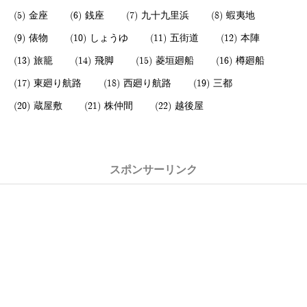
金座
銭座
九十九里浜
蝦夷地
俵物
しょうゆ
五街道
本陣
旅籠
飛脚
菱垣廻船
樽廻船
東廻り航路
西廻り航路
三都
蔵屋敷
株仲間
越後屋