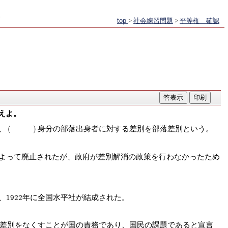
top
>
社会練習問題
>
平等権 確認
えよ。
、
身分の部落出身者に対する差別を部落差別という。
よって廃止されたが、政府が差別解消の政策を行わなかったため
、1922年に全国水平社が結成された。
差別をなくすことが国の責務であり、国民の課題であると宣言