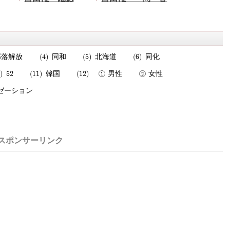
部落解放
同和
北海道
同化
52
韓国
男性
女性
ゼーション