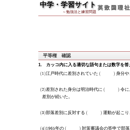
中学・学習サイト
英 数 国 理 社
～勉強法と練習問題
平等権 確認
カッコ内に入る適切な語句または数字を答
江戸時代に差別されていた
身分や
差別された身分は明治時代に
令に
差別が続いた。
部落差別に反対する
運動が起こり
1965年の
対策審議会の答申で部落