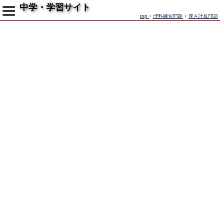
中学・学習サイト
top
>
理科練習問題
>
速さ計算問題