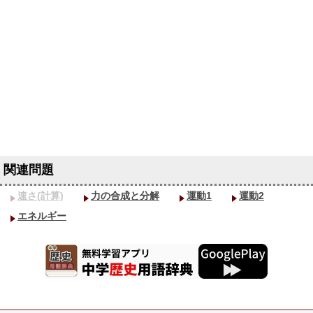
速さ(計算)
力の合成と分解
運動1
運動2
エネルギー