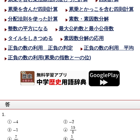
累乗を含んだ四則計算
累乗とかっこを含む四則計算
分配法則を使った計算
素数・素因数分解
整数の平方になる
最大公約数と最小公倍数
タイルをしきつめる
素因数分解の応用
正負の数の利用 正負の判定
正負の数の利用 平均
正負の数の利用(累乗の指数と一の位)
答
-4
-2
15
-1
8
7
1