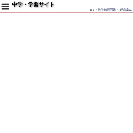
中学・学習サイト
top
>
数学練習問題
>
3数除法1