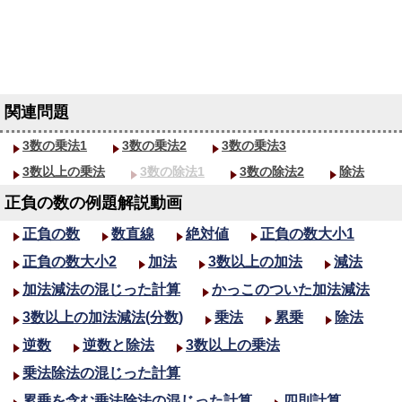
3数の乗法1
3数の乗法2
3数の乗法3
3数以上の乗法
3数の除法1
3数の除法2
除法
正負の数の例題解説動画
正負の数
数直線
絶対値
正負の数大小1
正負の数大小2
加法
3数以上の加法
減法
加法減法の混じった計算
かっこのついた加法減法
3数以上の加法減法(分数)
乗法
累乗
除法
逆数
逆数と除法
3数以上の乗法
乗法除法の混じった計算
累乗を含む乗法除法の混じった計算
四則計算