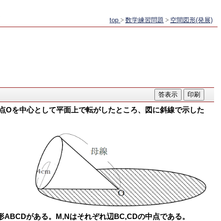
top
>
数学練習問題
>
空間図形(発展)
頂点Oを中心として平面上で転がしたところ、図に斜線で示した
ABCDがある。M,Nはそれぞれ辺BC,CDの中点である。