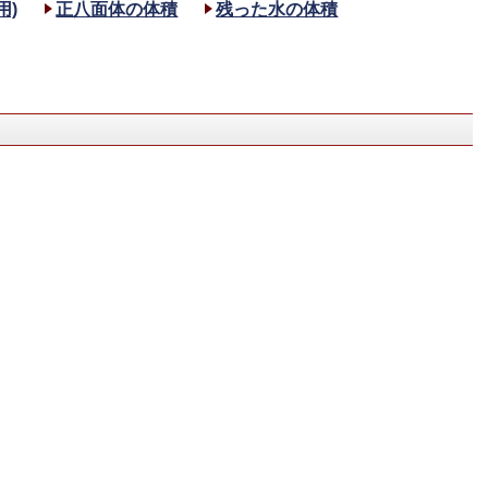
用)
正八面体の体積
残った水の体積