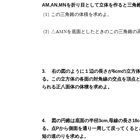
AM,AN,MNを折り目として立体を作ると三角
(1) この三角錐の体積を求めよ。
(2) △AMNを底面としたときのこの三角錐
右の図のように１辺の長さが6cmの立方
る。この立方体の各面の対角線の交点を頂点
られる正八面体の体積を求めよ。
図の円錐は底面の半径3cm,母線の長さ18
る。点Pから側面を通り一周して戻ってくると
短の道のりを求めよ。