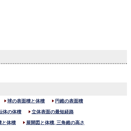
球の表面積と体積
円錐の表面積
転体の体積
立体表面の最短経路
積と体積
展開図と体積, 三角錐の高さ