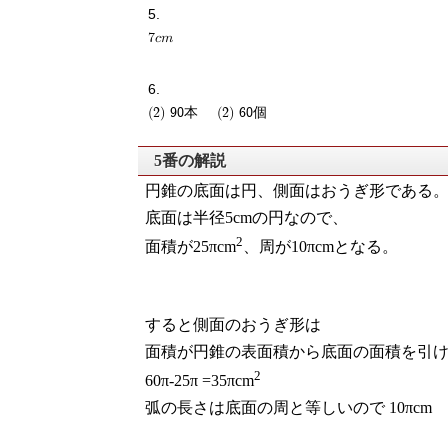
7cm
(2) 90本 (2) 60個
5番の解説
円錐の底面は円、側面はおうぎ形である
底面は半径5cmの円なので、
2
面積が25πcm
、周が10πcmとなる。
すると側面のおうぎ形は
面積が円錐の表面積から底面の面積を引
2
60π-25π =35πcm
弧の長さは底面の周と等しいので 10πcm