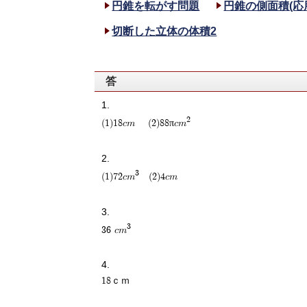
円錐を転がす問題
円錐の側面積(応
切断した立体の体積2
答
2
(1)18cm (2)88πcm
3
(1)72cm
(2)4cm
3
36 cm
18ｃｍ