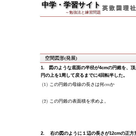
中学・学習サイト
英 数 国 理 社
～勉強法と練習問題
空間図形(発展)
図のような底面の半径が4cmの円錐を、
円の上を1周して戻るまでに4回転半した。
(1) この円錐の母線の長さは何cmか
(2) この円錐の表面積を求めよ。
右の図のように１辺の長さが12cmの正方形