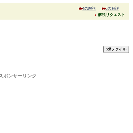
4の解説
5の解説
解説リクエスト
pdfファイル