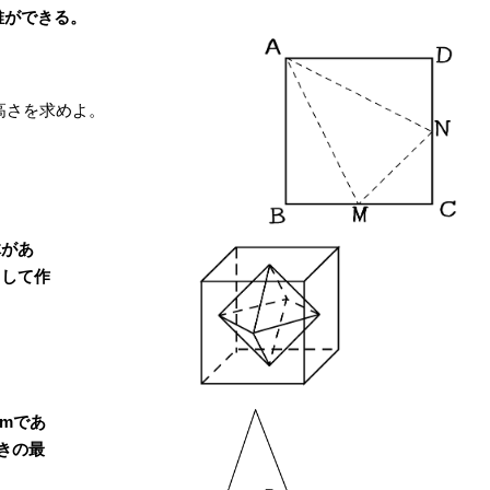
錐ができる。
の高さを求めよ。
体があ
として作
cmであ
きの最