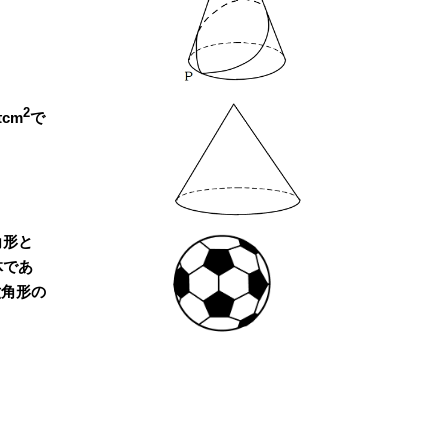
2
cm
で
角形と
体であ
六角形の