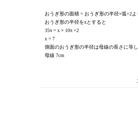
おうぎ形の面積 = おうぎ形の半径×弧÷2よ
おうぎ形の半径をxとすると
35π = x × 10π ÷2
x = 7
側面のおうぎ形の半径は母線の長さに等
母線 7cm