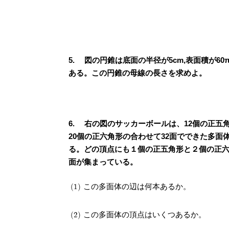
図の円錐は底面の半径が5cm,表面積が60π
ある。この円錐の母線の長さを求めよ。
右の図のサッカーボールは、12個の正五
20個の正六角形の合わせて32面でできた多面
る。どの頂点にも１個の正五角形と２個の正
面が集まっている。
(1) この多面体の辺は何本あるか。
(2) この多面体の頂点はいくつあるか。