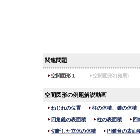
空間図形１
空間図形2(発展)
空間図形の例題解説動画
ねじれの位置
柱の体積、錐の体積
四角錐の表面積
柱の表面積
回
切断した立体の体積
円錐台の表面