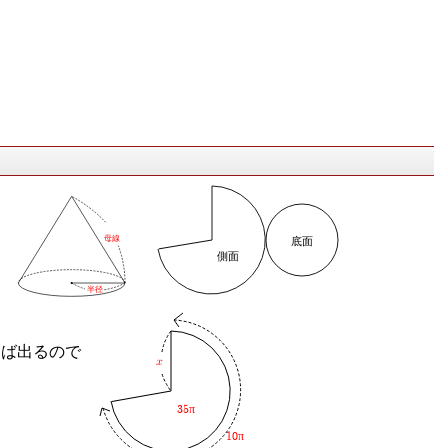
。
母線
底面
側面
半径
けば出るので
x
35π
10π