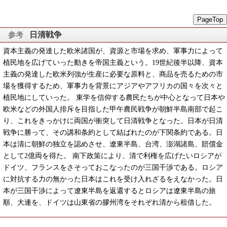
PageTop
日清戦争
資本主義の発達した欧米諸国が、資源と市場を求め、軍事力によって
植民地を広げていった動きを帝国主義という。19世紀後半以降、資本
主義の発達した欧米列強が生産に必要な原料と、商品を売るための市
場を獲得するため、軍事力を背景にアジアやアフリカの国々を次々と
植民地にしていった。 東学を信仰する農民たちが中心となって日本や
欧米などの外国人排斥を目指した甲午農民戦争が朝鮮半島南部で起こ
り、これをきっかけに両国が衝突して日清戦争となった。日本が日清
戦争に勝って、その講和条約として結ばれたのが下関条約である。日
本は清に朝鮮の独立を認めさせ、遼東半島、台湾、澎湖諸島、賠償金
として2億両を得た。 南下政策により、清で利権を広げたいロシアが
ドイツ、フランスをさそっておこなったのが三国干渉である。ロシア
に対抗する力の無かった日本はこれを受け入れざるをえなかった。日
本が三国干渉によって遼東半島を返還するとロシアは遼東半島の旅
順、大連を、ドイツは山東省の膠州湾をそれぞれ清から租借した。