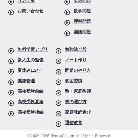
リンク集
英語問題
お問い合わせ
数学問題
理科問題
国語問題
無料学習アプリ
勉強法全般
新入生の勉強
ノート作り
夏休み1,2年
問題のやり方
健康管理
学習習慣
高校受験前編
塾・家庭教師
高校受験夏編
塾の選び方
高校受験後編
家庭教師選び
通信教育
©2006-2026 SyuwaGakuin All Rights Reserved