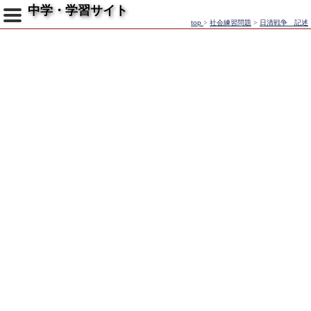
中学・学習サイト
top
>
社会練習問題
>
日清戦争 記述