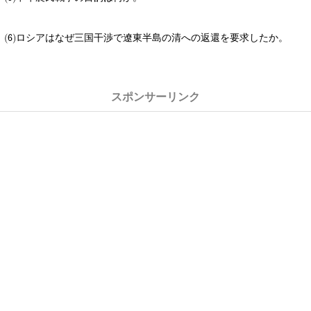
ロシアはなぜ三国干渉で遼東半島の清への返還を要求したか。