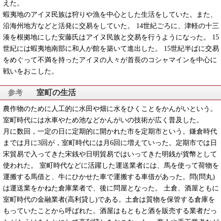
えた。
蝦夷地のアイヌ民族は狩りや漁を中心とした生活をしていた。また、
沿海州地方などと活発に交易をしていた。 14世紀ごろに、津軽の十三
湊を根拠地にした安藤氏はアイヌ民族と交易を行うようになった。 15
世紀には蝦夷地南部に和人が館を築いて進出した。 15世紀半ばに交易
をめぐって不満を持ったアイヌの人々が首長のコシャマインを中心に
戦いをおこした。
室町の生活
農作物のために人工的に水田や畑に水をひくことをかんがいという。
室町時代には水車やため池などかんがいの技術が広く普及した。
月に数回，一定の日に定期的に開かれた市を定期市という。鎌倉時代
までは月に3回が，室町時代には月6回に増えていった。定期市では日
宋貿易で入ってきた宋銭や日明貿易ではいってきた明銭が貨幣として
使われた。 室町時代などに活躍した運送業者には、馬を使って荷物を
運搬する馬借と、牛にひかせた車で運搬する車借があった。問(問丸)
は運送業をかねた倉庫業者で、後に問屋となった。 土倉、酒屋ともに
室町時代の金融業者(高利貸し)である。土倉は質物を保管する倉庫を
もっていたことから呼ばれた。酒屋はもともと酒を販売する業者だっ