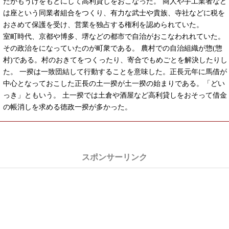
たがもうけをもとにして高利貸しをおこなった。 商人や手工業者など
は座という同業者組合をつくり、有力な武士や貴族、寺社などに税を
おさめて保護を受け、営業を独占する権利を認められていた。
室町時代、京都や博多、堺などの都市で自治がおこなわれれていた。
その政治をになっていたのが町衆である。 農村での自治組織が惣(惣
村)である。村のおきてをつくったり、寄合でもめごとを解決したりし
た。 一揆は一致団結して行動することを意味した。正長元年に馬借が
中心となっておこした正長の土一揆が土一揆の始まりである。「どい
っき」ともいう。 土一揆では土倉や酒屋など高利貸しをおそって借金
の帳消しを求める徳政一揆が多かった。