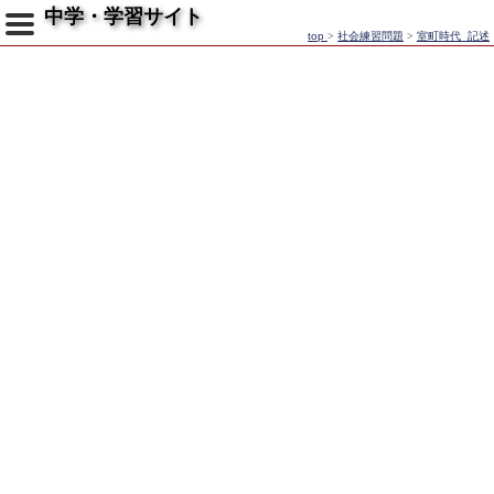
中学・学習サイト
top
>
社会練習問題
>
室町時代_記述