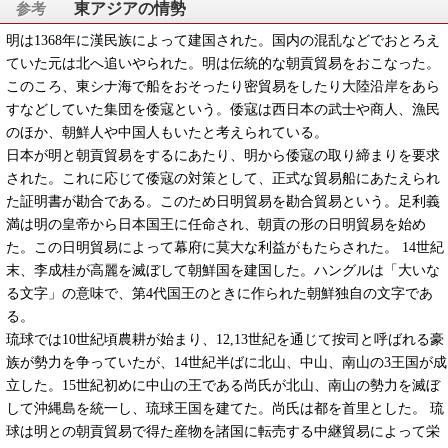
東アジアの情勢
明は1368年に漢民族によって建国された。国内の混乱などでおとろえ
ていた元は北へ追いやられた。明は伝統的な朝貢貿易をおこなった。
このころ、東シナ海で船をおそったり密貿易をしたり大陸沿岸をあら
すなどしていた集団を倭寇という。倭寇は西日本の武士や商人、漁民
のほか、朝鮮人や中国人もいたと考えられている。
日本が明と朝貢貿易をするにあたり、明から倭寇の取り締まりを要求
された。これに応じて倭寇の対策として、正式な貿易船にあたえられ
た証明書が勘合である。このため日明貿易を勘合貿易という。足利義
満は明の皇帝から日本国王に任命され、朝貢の形の日明貿易を始め
た。この日明貿易によって幕府に莫大な利益がもたらされた。 14世紀
末、李成桂が高麗を滅ぼして朝鮮国を建国した。ハングルは「大いな
る文字」の意味で、第4代国王のときに作られた朝鮮独自の文字であ
る。
琉球では10世紀頃農耕が始まり、12,13世紀を通じて按司と呼ばれる豪
族が勢力を争っていたが、14世紀半ばに北山、中山、南山の3王国が成
立した。15世紀初めに中山の王である尚氏が北山、南山の勢力を滅ぼ
して沖縄島を統一し、琉球王国を建てた。尚氏は都を首里とした。 琉
球は明との朝貢貿易で得た産物を諸国に転売する中継貿易によって栄