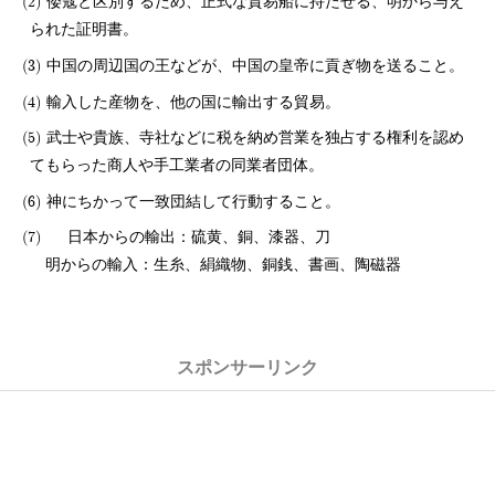
倭寇と区別するため、正式な貿易船に持たせる、明から与え
られた証明書。
中国の周辺国の王などが、中国の皇帝に貢ぎ物を送ること。
輸入した産物を、他の国に輸出する貿易。
武士や貴族、寺社などに税を納め営業を独占する権利を認め
てもらった商人や手工業者の同業者団体。
神にちかって一致団結して行動すること。
日本からの輸出：硫黄、銅、漆器、刀
明からの輸入：生糸、絹織物、銅銭、書画、陶磁器