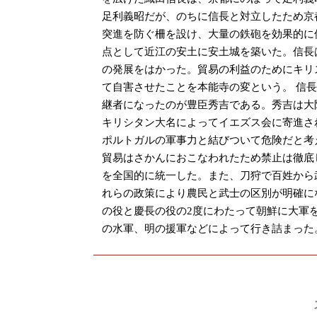
足利義昭だが、のちに信長と対立したため京都
突進を防ぐ柵を設け、大量の鉄砲を効果的に
点として近江の安土に安土城を築いた。信長
の発展をはかった。貿易の利益のためにキリ
て自害させたことを本能寺の変という。 信
継者になったのが豊臣秀吉である。秀吉は大
キリシタン大名によってイエズス会に寄進さ
ポルトガルの軍事力と結びついて危険だと考
貿易はさかんにおこなわれたため禁止は徹底
を全国的に統一した。また、刀狩で百姓から
れらの政策により農民と武士の区別が明確に
の役と慶長の役の2度にわたって朝鮮に大軍
の水軍、明の援軍などによって行き詰まった