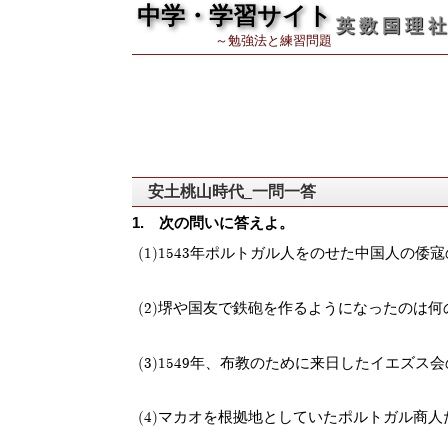
中学・学習サイト
英 数 国 理 社
～勉強法と練習問題
安土桃山時代_一問一答
次の問いに答えよ。
1543年ポルトガル人をのせた中国人の倭
堺や国友で鉄砲を作るようになったのは何
1549年、布教のために来日したイエズス
マカオを根拠地としていたポルトガル商人