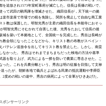
を追放され1573年室町幕府が滅亡した。信長は長篠の戦いで、
使って武田の騎馬隊を壊滅させた。 織田信長が，天下統一の拠
は楽市楽座で市場での税を免除し、関所を廃止して自由な商工業
スト教は保護した。明智光秀が主君の織田信長を本能寺におそっ
長が明智光秀にそむかれて自害した後、光秀をたおして信長の後
阪城を築いて本拠地として、全国統一を完成した。秀吉は長崎が
れ教会領になったことなどから、キリスト教の布教がスペイン・
えバテレン追放令を出してキリスト教を禁止した。しかし、南蛮
しなかった。 秀吉はそれまでまちまちだった検地の方法や基準
武器を取り上げ、武力による一揆を防いで農業に専念させた。こ
なった。これを兵農分離という。秀吉は明の征服を目指して文禄
を送ったが、朝鮮各地で義兵とよばれる民衆の抵抗運動や李舜臣
。2度めの戦いの途中、秀吉の病死によって全軍がひきあげた。