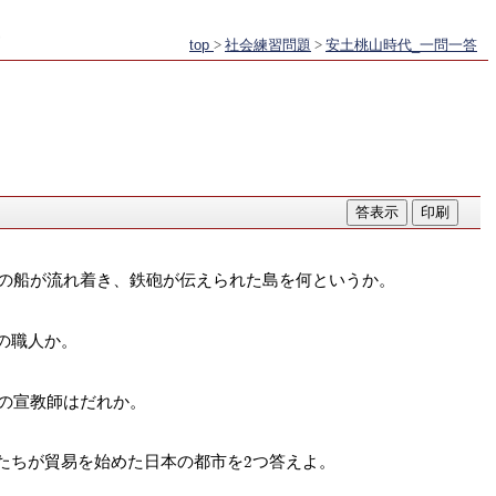
top
>
社会練習問題
>
安土桃山時代_一問一答
寇の船が流れ着き、鉄砲が伝えられた島を何というか。
の職人か。
会の宣教師はだれか。
たちが貿易を始めた日本の都市を2つ答えよ。