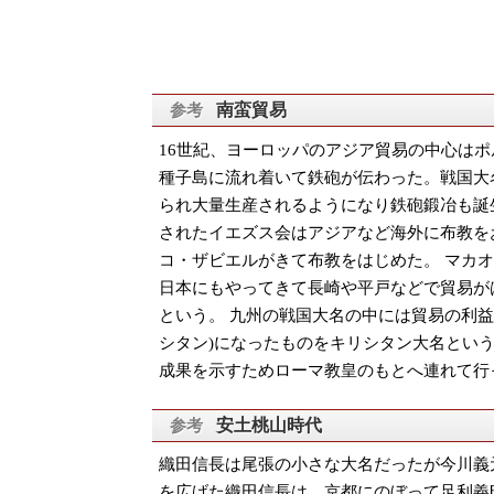
南蛮貿易
16世紀、ヨーロッパのアジア貿易の中心は
種子島に流れ着いて鉄砲が伝わった。戦国大
られ大量生産されるようになり鉄砲鍛冶も誕
されたイエズス会はアジアなど海外に布教をお
コ・ザビエルがきて布教をはじめた。 マカ
日本にもやってきて長崎や平戸などで貿易が
という。 九州の戦国大名の中には貿易の利
シタン)になったものをキリシタン大名とい
成果を示すためローマ教皇のもとへ連れて行
安土桃山時代
織田信長は尾張の小さな大名だったが今川義
を広げた織田信長は、京都にのぼって足利義