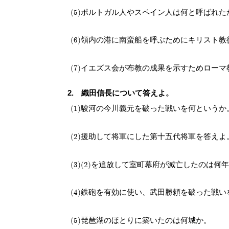
ポルトガル人やスペイン人は何と呼ばれた
領内の港に南蛮船を呼ぶためにキリスト教
イエズス会が布教の成果を示すためローマ
織田信長について答えよ。
駿河の今川義元を破った戦いを何というか
援助して将軍にした第十五代将軍を答えよ
(2)を追放して室町幕府が滅亡したのは何
鉄砲を有効に使い、武田勝頼を破った戦い
琵琶湖のほとりに築いたのは何城か。