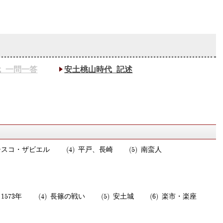
_一問一答
安土桃山時代_記述
シスコ・ザビエル
平戸、長崎
南蛮人
節
1573年
長篠の戦い
安土城
楽市・楽座