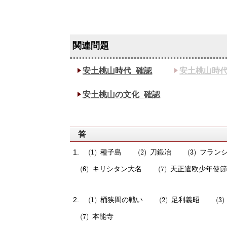
安土桃山時代_確認
安土桃山時代
安土桃山の文化_確認
答
種子島
刀鍛冶
フラン
キリシタン大名
天正遣欧少年使
桶狭間の戦い
足利義昭
本能寺