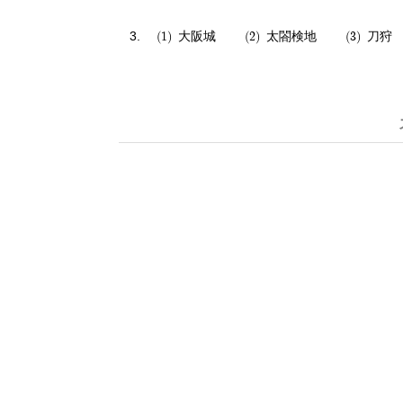
大阪城
太閤検地
刀狩