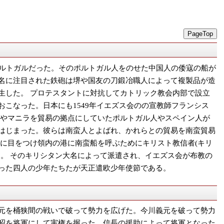
PageTop
ポルトガルだった。そのポルトガル人をのせた中国人の倭寇の船が
名に注目された鉄砲は堺や国友の刀鍛冶職人によって複製品が造
生した。 プロテスタントに対抗してカトリック教会内部で設立
こなった。日本にも1549年イエズス会のの宣教師フランシス
オやマニラを貿易の拠点にしていたポルトガル人やスペイン人が
はじまった。彼らは南蛮人とよばれ、かれらとの貿易を南蛮貿易
益に目をつけ領内の港に南蛮船を呼ぶためにキリスト教信者(キリ
う。 そのキリシタン大名によって派遣され、イエズス会が布教の
った四人の少年たちたが天正遣欧少年使節である。
元を桶狭間の戦いで破って勢力を広げた。今川義元を破って勢力
昭を将軍にして実権を握った。信長の援助によって将軍となった