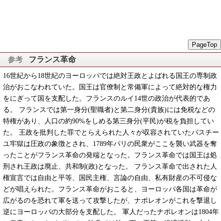
PageTop
フランス革命
16世紀から18世紀のヨーロッパでは絶対王政とよばれる国王の専制政
治がおこなわれていた。国王は官僚制と常備軍によって絶対的な権力
をにぎって国を支配した。フランスのルイ14世の政治が代表的であ
る。 フランスでは第一身分(聖職者)と第二身分(貴族)には免税などの
特権があり、人口の約90%をしめる第三身分(平民)が税を負担してい
た。 王政を批判した罪でとらえられた人々が収容されていたバスチー
ユ牢獄は圧政の象徴とされ、1789年パリの民衆がここを襲い武器を奪
ったことがフランス革命の発端となった。フランス革命では国王は処
刑され王政は廃止、共和制(政)となった。 フランス革命で出された人
権宣言では自由と平等、国民主権、言論の自由、私有財産の不可侵な
どが唱えられた。フランス革命がおこると、ヨーロッパ各国は革命が
広がるのを恐れて軍を送って攻撃したが、ナポレオンがこれを撃退し
逆にヨーロッパの大部分を支配した。 軍人だったナポレオンは1804年