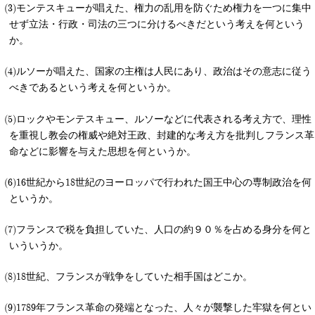
モンテスキューが唱えた、権力の乱用を防ぐため権力を一つに集中
せず立法・行政・司法の三つに分けるべきだという考えを何という
か。
ルソーが唱えた、国家の主権は人民にあり、政治はその意志に従う
べきであるという考えを何というか。
ロックやモンテスキュー、ルソーなどに代表される考え方で、理性
を重視し教会の権威や絶対王政、封建的な考え方を批判しフランス革
命などに影響を与えた思想を何というか。
16世紀から18世紀のヨーロッパで行われた国王中心の専制政治を何
というか。
フランスで税を負担していた、人口の約９０％を占める身分を何と
いういうか。
18世紀、フランスが戦争をしていた相手国はどこか。
1789年フランス革命の発端となった、人々が襲撃した牢獄を何とい