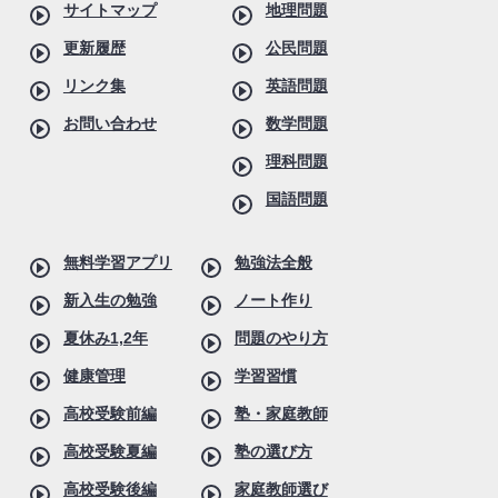
サイトマップ
地理問題
更新履歴
公民問題
リンク集
英語問題
お問い合わせ
数学問題
理科問題
国語問題
無料学習アプリ
勉強法全般
新入生の勉強
ノート作り
夏休み1,2年
問題のやり方
健康管理
学習習慣
高校受験前編
塾・家庭教師
高校受験夏編
塾の選び方
高校受験後編
家庭教師選び