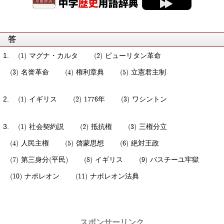
答
マグナ・カルタ
ピューリタン革命
名誉革命
権利章典
立憲君主制
イギリス
1776年
ワシントン
社会契約説
抵抗権
三権分立
人民主権
啓蒙思想
絶対王政
第三身分(平民)
イギリス
バスチーユ牢獄
ナポレオン
ナポレオン法典