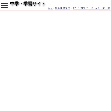
中学・学習サイト
top
>
社会練習問題
>
17・18世紀ヨーロッパ_一問一答