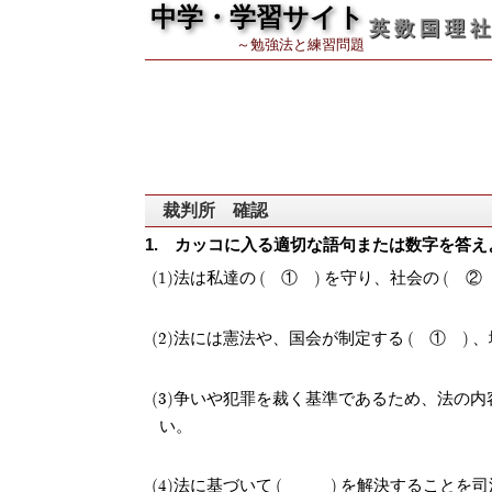
中学・学習サイト
英 数 国 理 社
～勉強法と練習問題
裁判所 確認
カッコに入る適切な語句または数字を答え
法は私達の
①
を守り、社会の
②
法には憲法や、国会が制定する
①
、
争いや犯罪を裁く基準であるため、法の内
い。
法に基づいて
を解決することを司