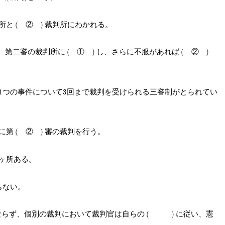
所と
②
裁判所にわかれる。
、第二審の裁判所に
①
し、さらに不服があれば
②
1つの事件について3回まで裁判を受けられる三審制がとられてい
に第
②
審の裁判を行う。
ヶ所ある。
らない。
ならず、個別の裁判において裁判官は自らの
に従い、憲