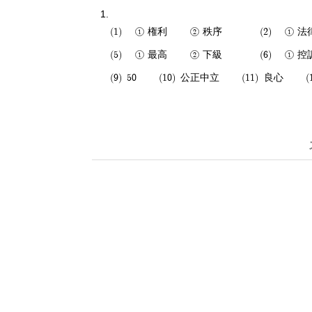
権利
秩序
法
最高
下級
控
50
公正中立
良心