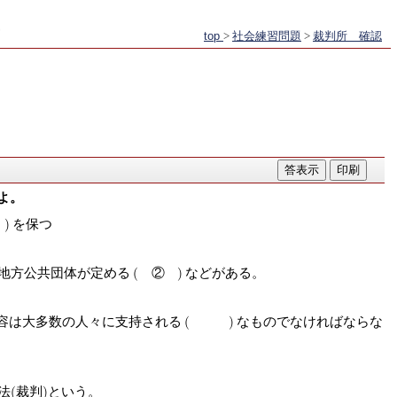
top
>
社会練習問題
>
裁判所 確認
よ。
を保つ
地方公共団体が定める
②
などがある。
容は大多数の人々に支持される
なものでなければならな
法(裁判)という。