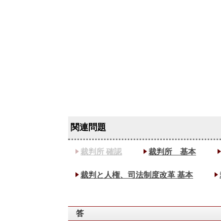
裁判所 確認
裁判所 基本
裁判と人権、司法制度改革 基本
答