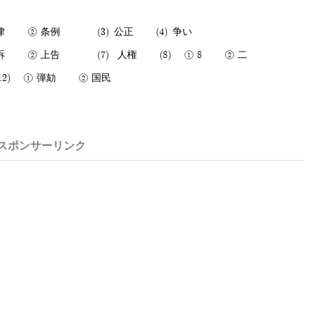
律
条例
公正
争い
訴
上告
人権
8
二
弾劾
国民