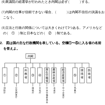
衆議院の総選挙が行われたとき内閣は必ず
する。
内閣の仕事が信頼できない場合、
は内閣不信任の決議をお
こなう。
立法と行政の関係については大きくわけて2つある。アメリカなど
の
①
制と日本などの
②
制である。
図は国の主な行政機関を表している。空欄①〜⑤に入る省の名前
を答えよ。
内閣
厚
農
経
外
環
防
済
生
林
境
務
衛
産
①
②
③
④
労
水
⑤
省
省
省
産
働
業
省
省
省
公
気
消
文
中
水
中
国
安
象
防
税
化
央
産
小
調
庁
庁
庁
庁
労
庁
企
査
働
業
庁
委
庁
員
会