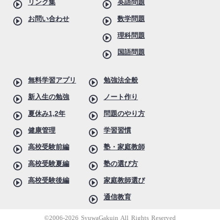
リンク集
英語問題
お問い合わせ
数学問題
理科問題
国語問題
無料学習アプリ
勉強法全般
新入生の勉強
ノート作り
夏休み1,2年
問題のやり方
健康管理
学習習慣
高校受験前編
塾・家庭教師
高校受験夏編
塾の選び方
高校受験後編
家庭教師選び
通信教育
©2006-2026 SyuwaGakuin All Rights Reserved