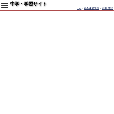
中学・学習サイト
top
>
社会練習問題
>
内閣 確認