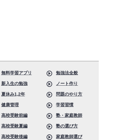
無料学習アプリ
勉強法全般
新入生の勉強
ノート作り
夏休み1,2年
問題のやり方
健康管理
学習習慣
高校受験前編
塾・家庭教師
高校受験夏編
塾の選び方
高校受験後編
家庭教師選び