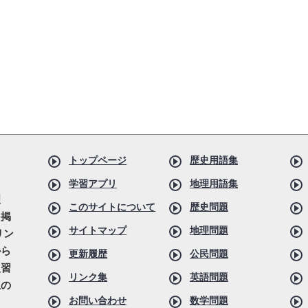
トップページ
歴史用語集
学習アプリ
地理用語集
理
このサイトについて
歴史問題
を掲
サイトマップ
地理問題
リン
から
更新履歴
公民問題
復習
リンク集
英語問題
生の
お問い合わせ
数学問題