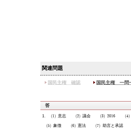
国民主権 確認
国民主権 一問
答
意志
議会
2016
象徴
憲法
助言と承認