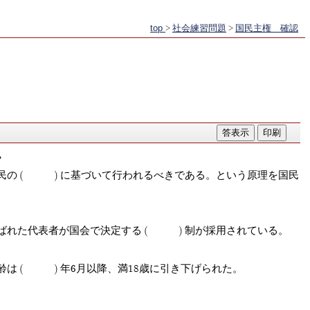
top
>
社会練習問題
>
国民主権 確認
。
民の
に基づいて行われるべきである。という原理を国民
ばれた代表者が国会で決定する
制が採用されている。
齢は
年6月以降、満18歳に引き下げられた。