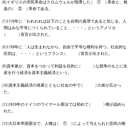
イギリスの市民革命はクロムウェルが指導した
①
革命と、無
血の
②
革命である。
1776年に「われわれは以下のことを自明の真理であると信じる。人
間はみな平等につくられていること、・・・」というアメリカ
宣言が出された。
1789年に「人は生まれながら、自由で平等な権利を持つ。社会的な
区別は、・・・」というフランス
宣言が出された。
資本家が、資本をつかって利益を目的に
な競争のもとに生
産を行う経済を資本主義経済という。
資本主義経済の発展とともに社会の中で
の差が広がっ
た。
1919年のドイツのワイマール憲法では初めて
権が認めら
れた。
大日本帝国憲法で、人権は
①
によって与えられた臣民の権