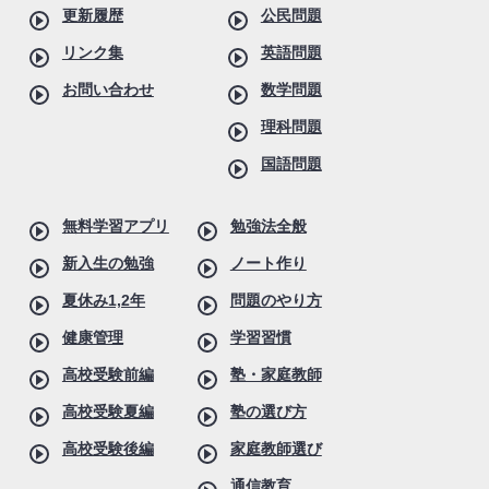
更新履歴
公民問題
リンク集
英語問題
お問い合わせ
数学問題
理科問題
国語問題
無料学習アプリ
勉強法全般
新入生の勉強
ノート作り
夏休み1,2年
問題のやり方
健康管理
学習習慣
高校受験前編
塾・家庭教師
高校受験夏編
塾の選び方
高校受験後編
家庭教師選び
通信教育