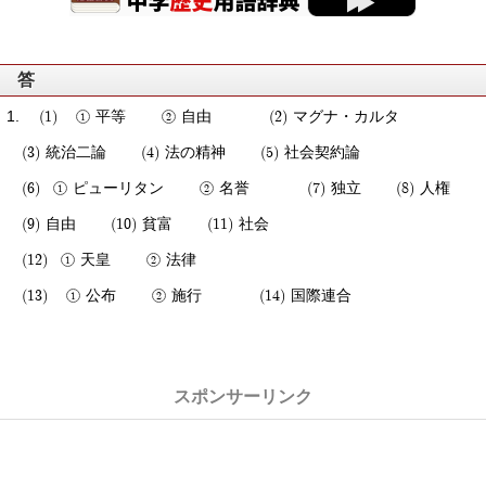
答
平等
自由
マグナ・カルタ
統治二論
法の精神
社会契約論
ピューリタン
名誉
独立
人権
自由
貧富
社会
天皇
法律
公布
施行
国際連合