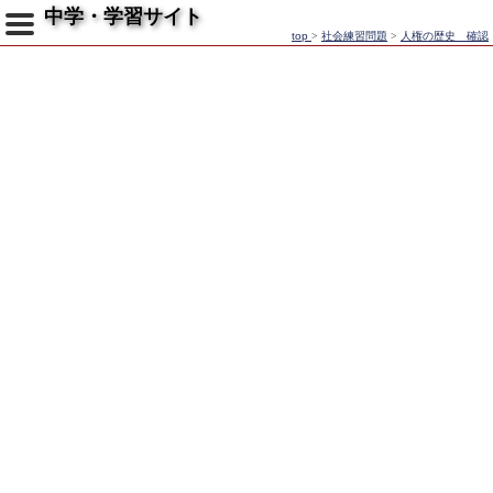
中学・学習サイト
top
>
社会練習問題
>
人権の歴史 確認