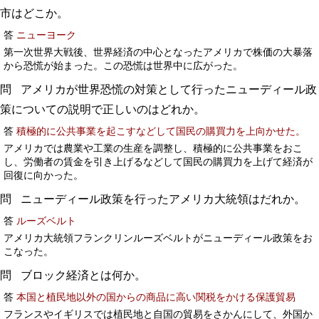
市はどこか。
答
ニューヨーク
第一次世界大戦後、世界経済の中心となったアメリカで株価の大暴落
から恐慌が始まった。この恐慌は世界中に広がった。
アメリカが世界恐慌の対策として行ったニューディール政
策についての説明で正しいのはどれか。
答
積極的に公共事業を起こすなどして国民の購買力を上向かせた。
アメリカでは農業や工業の生産を調整し、積極的に公共事業をおこ
し、労働者の賃金を引き上げるなどして国民の購買力を上げて経済が
回復に向かった。
ニューディール政策を行ったアメリカ大統領はだれか。
答
ルーズベルト
アメリカ大統領フランクリンルーズベルトがニューディール政策をお
こなった。
ブロック経済とは何か。
答
本国と植民地以外の国からの商品に高い関税をかける保護貿易
フランスやイギリスでは植民地と自国の貿易をさかんにして、外国か