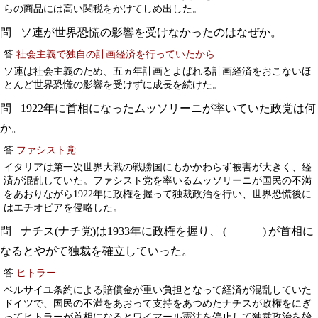
らの商品には高い関税をかけてしめ出した。
ソ連が世界恐慌の影響を受けなかったのはなぜか。
答
社会主義で独自の計画経済を行っていたから
ソ連は社会主義のため、五ヵ年計画とよばれる計画経済をおこないほ
とんど世界恐慌の影響を受けずに成長を続けた。
1922年に首相になったムッソリーニが率いていた政党は何
か。
答
ファシスト党
イタリアは第一次世界大戦の戦勝国にもかかわらず被害が大きく、経
済が混乱していた。ファシスト党を率いるムッソリーニが国民の不満
をあおりながら1922年に政権を握って独裁政治を行い、世界恐慌後に
はエチオピアを侵略した。
ナチス(ナチ党)は1933年に政権を握り、
が首相に
なるとやがて独裁を確立していった。
答
ヒトラー
ベルサイユ条約による賠償金が重い負担となって経済が混乱していた
ドイツで、国民の不満をあおって支持をあつめたナチスが政権をにぎ
ってヒトラーが首相になるとワイマール憲法を停止して独裁政治を始