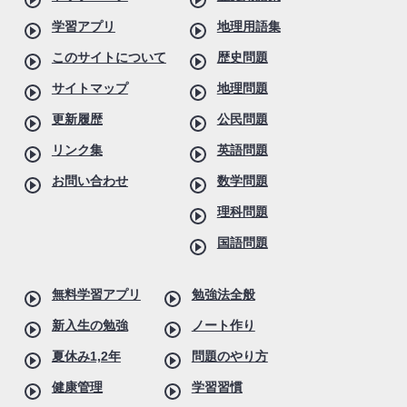
学習アプリ
地理用語集
このサイトについて
歴史問題
サイトマップ
地理問題
更新履歴
公民問題
リンク集
英語問題
お問い合わせ
数学問題
理科問題
国語問題
無料学習アプリ
勉強法全般
新入生の勉強
ノート作り
夏休み1,2年
問題のやり方
健康管理
学習習慣