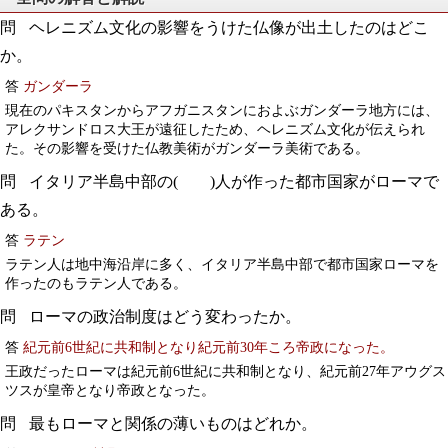
ヘレニズム文化の影響をうけた仏像が出土したのはどこ
か。
答
ガンダーラ
現在のパキスタンからアフガニスタンにおよぶガンダーラ地方には、
アレクサンドロス大王が遠征したため、ヘレニズム文化が伝えられ
た。その影響を受けた仏教美術がガンダーラ美術である。
イタリア半島中部の( )人が作った都市国家がローマで
ある。
答
ラテン
ラテン人は地中海沿岸に多く、イタリア半島中部で都市国家ローマを
作ったのもラテン人である。
ローマの政治制度はどう変わったか。
答
紀元前6世紀に共和制となり紀元前30年ころ帝政になった。
王政だったローマは紀元前6世紀に共和制となり、紀元前27年アウグス
ツスが皇帝となり帝政となった。
最もローマと関係の薄いものはどれか。