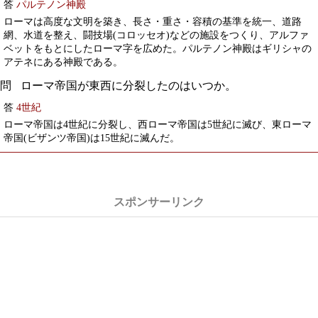
答
パルテノン神殿
ローマは高度な文明を築き、長さ・重さ・容積の基準を統一、道路
網、水道を整え、闘技場(コロッセオ)などの施設をつくり、アルファ
ベットをもとにしたローマ字を広めた。パルテノン神殿はギリシャの
アテネにある神殿である。
ローマ帝国が東西に分裂したのはいつか。
答
4世紀
ローマ帝国は4世紀に分裂し、西ローマ帝国は5世紀に滅び、東ローマ
帝国(ビザンツ帝国)は15世紀に滅んだ。