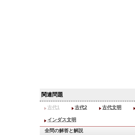
古代1
古代2
古代文明
インダス文明
全問の解答と解説