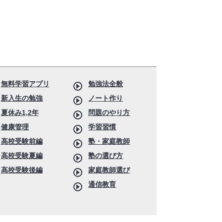
無料学習アプリ
勉強法全般
新入生の勉強
ノート作り
夏休み1,2年
問題のやり方
健康管理
学習習慣
高校受験前編
塾・家庭教師
高校受験夏編
塾の選び方
高校受験後編
家庭教師選び
通信教育