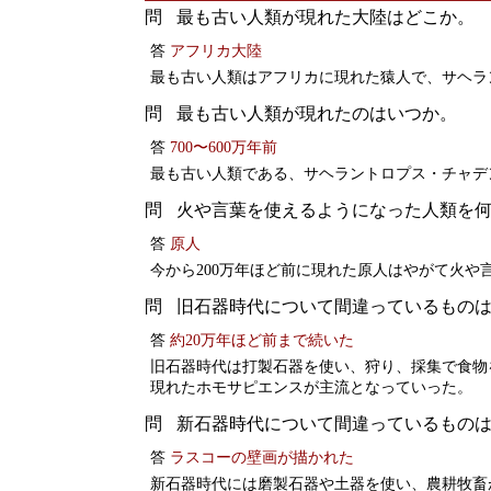
最も古い人類が現れた大陸はどこか。
答
アフリカ大陸
最も古い人類はアフリカに現れた猿人で、サヘラ
最も古い人類が現れたのはいつか。
答
700〜600万年前
最も古い人類である、サヘラントロプス・チャデン
火や言葉を使えるようになった人類を
答
原人
今から200万年ほど前に現れた原人はやがて火や
旧石器時代について間違っているもの
答
約20万年ほど前まで続いた
旧石器時代は打製石器を使い、狩り、採集で食物を
現れたホモサピエンスが主流となっていった。
新石器時代について間違っているもの
答
ラスコーの壁画が描かれた
新石器時代には磨製石器や土器を使い、農耕牧畜