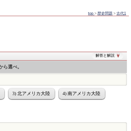
top
>
歴史問題
>
古代1
解答と解説
から選べ。
3) 北アメリカ大陸
4) 南アメリカ大陸