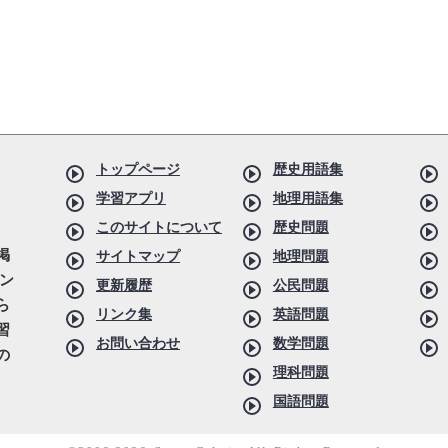
トップページ
歴史用語集
学習アプリ
地理用語集
このサイトについて
歴史問題
掲
サイトマップ
地理問題
ン
更新履歴
公民問題
ら
リンク集
英語問題
習
お問い合わせ
数学問題
の
理科問題
国語問題