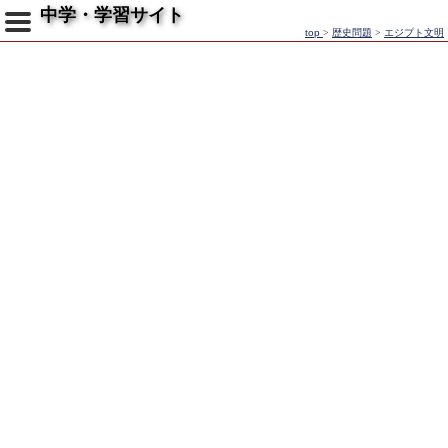
中学・学習サイト
top
>
歴史問題
>
エジプト文明