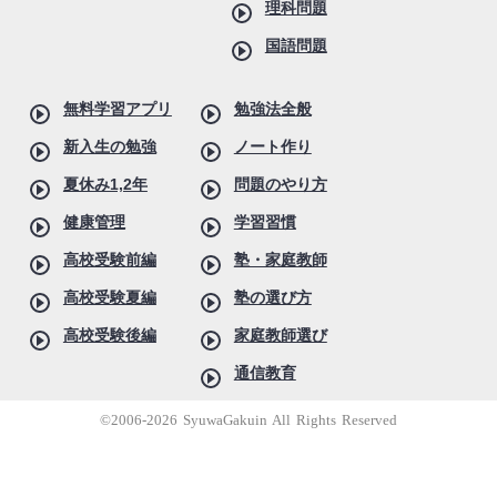
理科問題
国語問題
無料学習アプリ
勉強法全般
新入生の勉強
ノート作り
夏休み1,2年
問題のやり方
健康管理
学習習慣
高校受験前編
塾・家庭教師
高校受験夏編
塾の選び方
高校受験後編
家庭教師選び
通信教育
©2006-2026 SyuwaGakuin All Rights Reserved