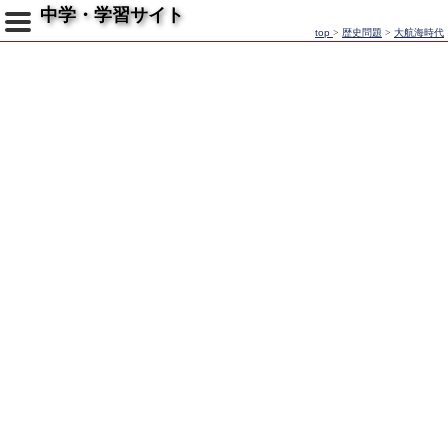
中学・学習サイト
top
>
歴史問題
>
大航海時代