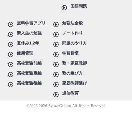
国語問題
無料学習アプリ
勉強法全般
新入生の勉強
ノート作り
夏休み1,2年
問題のやり方
健康管理
学習習慣
高校受験前編
塾・家庭教師
高校受験夏編
塾の選び方
高校受験後編
家庭教師選び
通信教育
©2006-2026 SyuwaGakuin All Rights Reserved