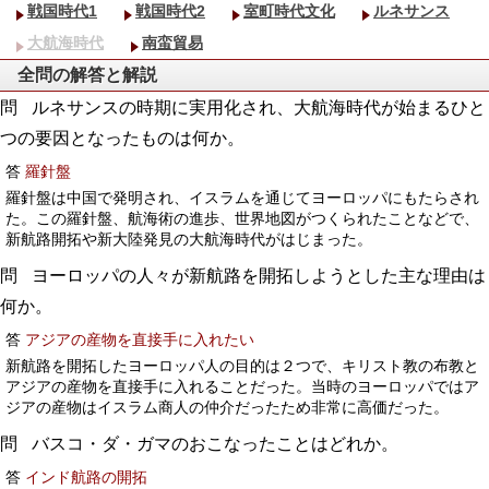
戦国時代1
戦国時代2
室町時代文化
ルネサンス
大航海時代
南蛮貿易
全問の解答と解説
ルネサンスの時期に実用化され、大航海時代が始まるひと
つの要因となったものは何か。
答
羅針盤
羅針盤は中国で発明され、イスラムを通じてヨーロッパにもたらされ
た。この羅針盤、航海術の進歩、世界地図がつくられたことなどで、
新航路開拓や新大陸発見の大航海時代がはじまった。
ヨーロッパの人々が新航路を開拓しようとした主な理由は
何か。
答
アジアの産物を直接手に入れたい
新航路を開拓したヨーロッパ人の目的は２つで、キリスト教の布教と
アジアの産物を直接手に入れることだった。当時のヨーロッパではア
ジアの産物はイスラム商人の仲介だったため非常に高価だった。
バスコ・ダ・ガマのおこなったことはどれか。
答
インド航路の開拓