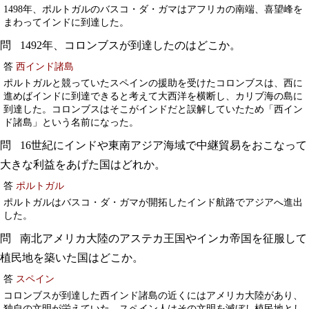
1498年、ポルトガルのバスコ・ダ・ガマはアフリカの南端、喜望峰を
まわってインドに到達した。
1492年、コロンブスが到達したのはどこか。
答
西インド諸島
ポルトガルと競っていたスペインの援助を受けたコロンブスは、西に
進めばインドに到達できると考えて大西洋を横断し、カリブ海の島に
到達した。コロンブスはそこがインドだと誤解していたため「西イン
ド諸島」という名前になった。
16世紀にインドや東南アジア海域で中継貿易をおこなって
大きな利益をあげた国はどれか。
答
ポルトガル
ポルトガルはバスコ・ダ・ガマが開拓したインド航路でアジアへ進出
した。
南北アメリカ大陸のアステカ王国やインカ帝国を征服して
植民地を築いた国はどこか。
答
スペイン
コロンブスが到達した西インド諸島の近くにはアメリカ大陸があり、
独自の文明が栄えていた。スペイン人はその文明を滅ぼし植民地とし