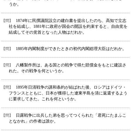
うか。
1874年に民撰議院設立の建白書を提出したのち、高知で立志
社を結成し、1881年に政府が国会の開設を約束すると、自由党を
結成してその党首となった人物はだれか。
1885年内閣制度ができたときの初代内閣総理大臣はだれか。
八幡製作所は、ある国との戦争で得た賠償金をもとに建設さ
れた。その戦争を何というか。
1895年日清戦争の講和条約が結ばれた後、ロシアはドイツ・
フランスとともに、日本が獲得した遼東半島を清に返還するよう
に要求してきた。これを何というか。
日露戦争に出兵した弟を思ってつくられた「君死にたまふこ
となかれ」の作者は誰か。