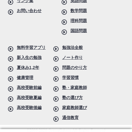
リンク集
英語問題
お問い合わせ
数学問題
理科問題
国語問題
無料学習アプリ
勉強法全般
新入生の勉強
ノート作り
夏休み1,2年
問題のやり方
健康管理
学習習慣
高校受験前編
塾・家庭教師
高校受験夏編
塾の選び方
高校受験後編
家庭教師選び
通信教育
©2006-2026 SyuwaGakuin All Rights Reserved