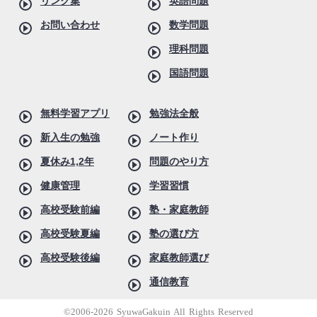
リンク集
英語問題
お問い合わせ
数学問題
理科問題
国語問題
無料学習アプリ
勉強法全般
新入生の勉強
ノート作り
夏休み1,2年
問題のやり方
健康管理
学習習慣
高校受験前編
塾・家庭教師
高校受験夏編
塾の選び方
高校受験後編
家庭教師選び
通信教育
©2006-2026 SyuwaGakuin All Rights Reserved