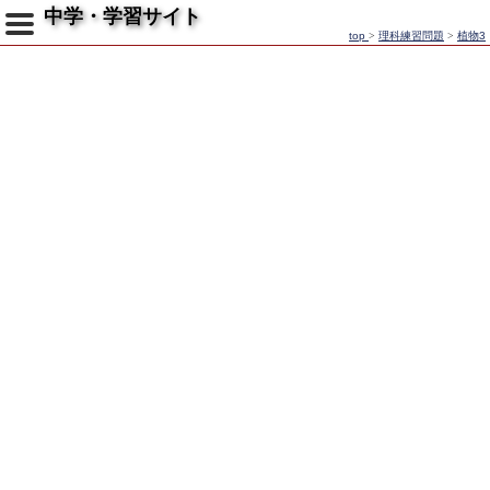
中学・学習サイト
top
>
理科練習問題
>
植物3