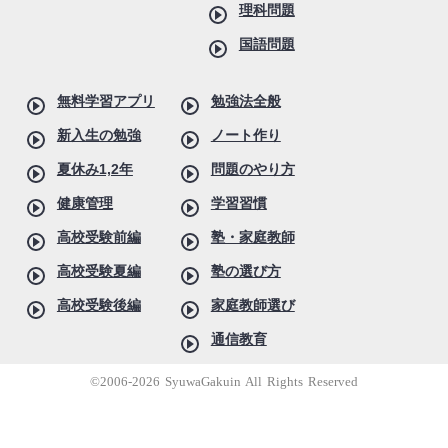
理科問題
国語問題
無料学習アプリ
勉強法全般
新入生の勉強
ノート作り
夏休み1,2年
問題のやり方
健康管理
学習習慣
高校受験前編
塾・家庭教師
高校受験夏編
塾の選び方
高校受験後編
家庭教師選び
通信教育
©2006-2026 SyuwaGakuin All Rights Reserved