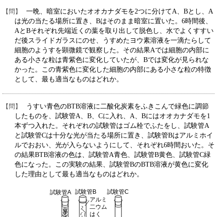
一晩、暗室においたオオカナダモを2つに分けてA、Bとし、A
は光の当たる場所に置き、Bはそのまま暗室に置いた。6時間後、
AとBそれぞれ先端近くの葉を取り出して脱色し、水でよくすすい
だ後スライドガラスにのせ、うすめたヨウ素溶液を一滴たらして
細胞のようすを顕微鏡で観察した。その結果Aでは細胞の内部に
ある小さな粒は青紫色に変化していたが、Bでは変化が見られな
かった。この青紫色に変化した細胞の内部にある小さな粒の特徴
として、最も適当なものはどれか。
うすい青色のBTB溶液に二酸化炭素をふきこんで緑色に調節
したものを、試験管A、B、Cに入れ、A、Bにはオオカナダモを1
本ずつ入れた。それぞれの試験管はゴム栓でふたをし、試験管A
と試験管Cは十分な光が当たる場所に置き、試験管Bはアルミホイ
ルでおおい、光が入らないようにして、それぞれ6時間おいた。そ
の結果BTB溶液の色は、試験管A青色、試験管B黄色、試験管C緑
色になった。この実験の結果、試験管BのBTB溶液が黄色に変化
した理由として最も適当なものはどれか。