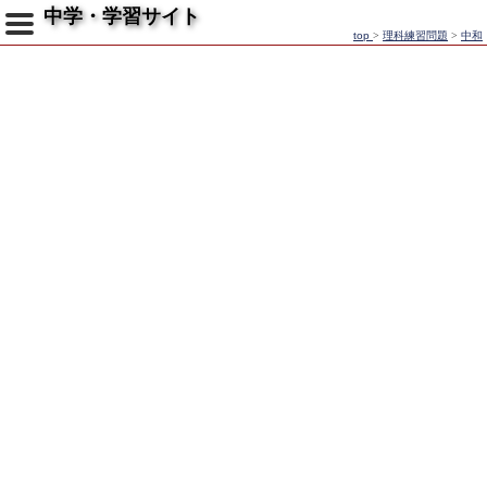
中学・学習サイト
top
>
理科練習問題
>
中和