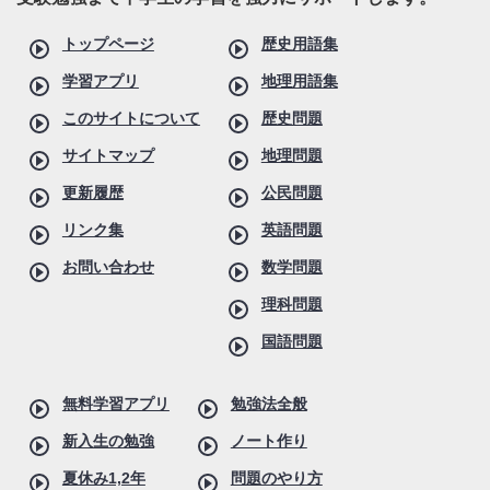
トップページ
歴史用語集
学習アプリ
地理用語集
このサイトについて
歴史問題
サイトマップ
地理問題
更新履歴
公民問題
リンク集
英語問題
お問い合わせ
数学問題
理科問題
国語問題
無料学習アプリ
勉強法全般
新入生の勉強
ノート作り
夏休み1,2年
問題のやり方