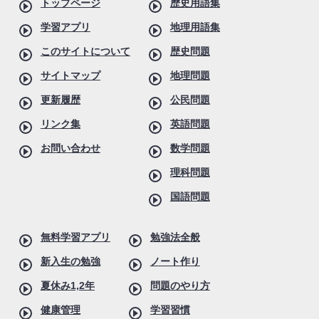
トップページ
歴史用語集
学習アプリ
地理用語集
このサイトについて
歴史問題
サイトマップ
地理問題
更新履歴
公民問題
リンク集
英語問題
お問い合わせ
数学問題
理科問題
国語問題
無料学習アプリ
勉強法全般
新入生の勉強
ノート作り
夏休み1,2年
問題のやり方
健康管理
学習習慣