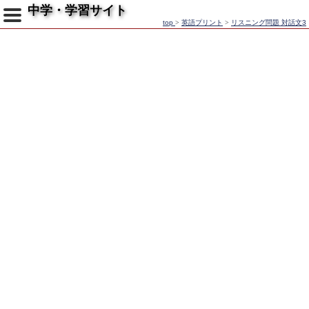
中学・学習サイト
top
>
英語プリント
>
リスニング問題 対話文3